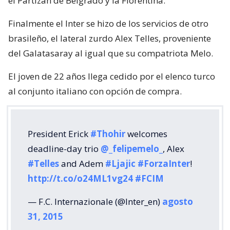
el Partizán de Belgrado y la Fiorentina.
Finalmente el Inter se hizo de los servicios de otro
brasileño, el lateral zurdo Alex Telles, proveniente
del Galatasaray al igual que su compatriota Melo.
El joven de 22 años llega cedido por el elenco turco
al conjunto italiano con opción de compra.
President Erick
#Thohir
welcomes
deadline-day trio
@_felipemelo_
, Alex
#Telles
and Adem
#Ljajic
#ForzaInter
!
http://t.co/o24ML1vg24
#FCIM
— F.C. Internazionale (@Inter_en)
agosto
31, 2015