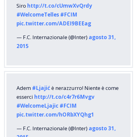
Siro
http://t.co/cUmwXvQrdy
#WelcomeTelles
#FCIM
pic.twitter.com/ADEI9BEEag
— F.C. Internazionale (@Inter)
agosto 31,
2015
Adem
#Ljajić
è nerazzurro! Niente è come
esserci
http://t.co/c4r7r6Mvgv
#WelcomeLjajic
#FCIM
pic.twitter.com/hORbXYQhg1
— F.C. Internazionale (@Inter)
agosto 31,