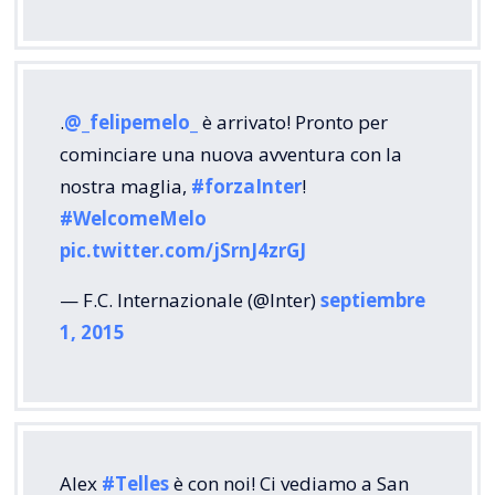
.
@_felipemelo_
è arrivato! Pronto per
cominciare una nuova avventura con la
nostra maglia,
#forzaInter
!
#WelcomeMelo
pic.twitter.com/jSrnJ4zrGJ
— F.C. Internazionale (@Inter)
septiembre
1, 2015
Alex
#Telles
è con noi! Ci vediamo a San