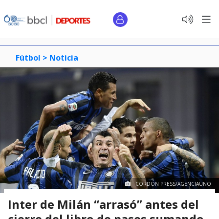
Fútbol >
Noticia
CORDON PRESS/AGENCIAUNO
Inter de Milán “arrasó” antes del
cierre del libro de pases sumando