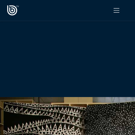
PROGRAMAS
OPINIÓN
Radiograma
PODCAST RADIOGRAMA
Expreso Bío Bío
Podría Ser Peor
La Entrevista de Tomás Mosciatti
Entrevistas BioBioTV
Comentarios de Tomás Mosciatti