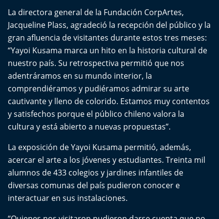
Aquí Estamos
La directora general de la Fundación CorpArtes,
Jacqueline Plass, agradeció la recepción del público y la
Sello de raza
gran afluencia de visitantes durante estos tres meses:
“Yayoi Kusama marca un hito en la historia cultural de
Trasnoche
nuestro país. Su retrospectiva permitió que nos
adentráramos en su mundo interior, la
Reto Inmobiliario
comprendiéramos y pudiéramos admirar su arte
cautivante y lleno de colorido. Estamos muy contentos
Punto de Encuentro
y satisfechos porque el público chileno valora la
cultura y está abierto a nuevas propuestas”.
Yo invito
La exposición de Yayoi Kusama permitió, además,
acercar el arte a los jóvenes y estudiantes. Treinta mil
alumnos de 433 colegios y jardines infantiles de
diversas comunas del país pudieron conocer e
interactuar en sus instalaciones.
“Quienes nos visitaron pudieron darse cuenta que no