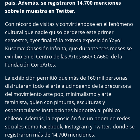
país. Además, se registraron 14.700 menciones
El Mejor País de Chile
sobre la muestra en Twitter.
Te invito a tomar once
Con récord de visitas y convirtiéndose en el fenómeno
cultural que nadie quiso perderse este primer
Bío Bío en Ruta
semestre, ayer finalizó la exitosa exposición Yayoi
Kusama: Obsesión Infinita, que durante tres meses se
Especiales
exhibió en el Centro de las Artes 660/ CA660, de la
Fundación CorpArtes.
Chiche cuadra y su parrilla
La exhibición permitió que más de 160 mil personas
Motorfem
disfrutaran todo el arte alucinógeno de la precursora
del movimiento arte pop, minimalismo y arte
Agenda Propia
feminista, quien con pinturas, esculturas y
espectaculares instalaciones hipnotizó al público
Chile, Historia de 30 años
chileno. Además, la exposición fue un boom en redes
sociales como Facebook, Instagram y Twitter, donde se
Carrera a La Moneda
registraron más de 14.700 menciones.