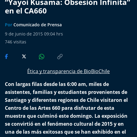
“Yayoi Kusama: Obsesión Infinita”
Del Fin del Mundo
en el CA660
Deportes
Por
Comunicado de Prensa
Conexión Digital
9 de junio de 2015 09:04 hrs
746
visitas
La Ruta del Pulsar
Psicología Abierta
Ética y transparencia de BioBioChile
Impacto Tecnológico
Con largas filas desde las 6:00 am, miles de
asistentes, familias y estudiantes provenientes de
Sesiones Dieciocheras
Santiago y diferentes regiones de Chile visitaron el
Centro de las Artes 660 para disfrutar de esta
Expreso PM
muestra que culminó este domingo. La exposición
se convirtió en el fenómeno cultural de 2015 y en
Conecta Vida
una de las más exitosas que se han exhibido en el