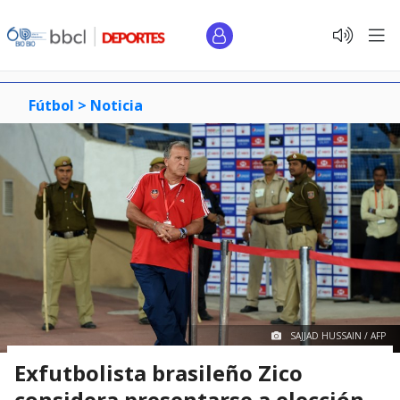
Fútbol >
Noticia
SAJJAD HUSSAIN / AFP
Exfutbolista brasileño Zico
considera presentarse a elección