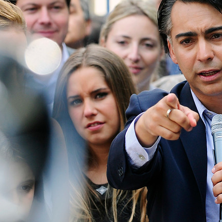
Más de Ti Podcast
Realizadores
Retropop
De Plato en Plato
Los Inestables
Más de 100 Días
Tu Mereces Ser Feliz
Efemérides
Cultura y Espectáculos