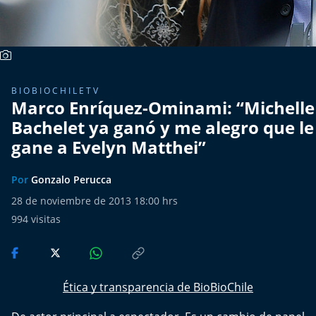
Del Fin del Mundo
Deportes
Conexión Digital
BIOBIOCHILETV
Marco Enríquez-Ominami: “Michelle
La Ruta del Pulsar
Bachelet ya ganó y me alegro que le
gane a Evelyn Matthei”
Psicología Abierta
Por
Gonzalo Perucca
Impacto Tecnológico
28 de noviembre de 2013 18:00 hrs
Sesiones Dieciocheras
994
visitas
Expreso PM
Ética y transparencia de BioBioChile
Conecta Vida