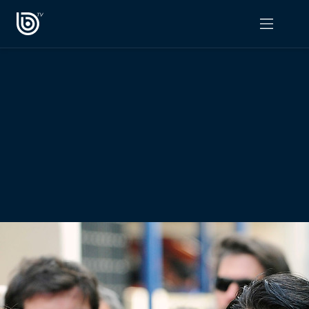
PROGRAMAS
OPINIÓN
Radiograma
PODCAST RADIOGRAMA
Expreso Bío Bío
Podría Ser Peor
La Entrevista de Tomás Mosciatti
Entrevistas BioBioTV
Comentarios de Tomás Mosciatti