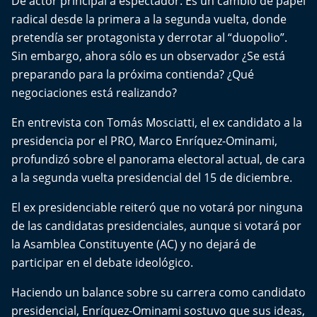
De actor principal a espectador. Es un cambio de papel
El Mejor País de Chile
radical desde la primera a la segunda vuelta, donde
pretendía ser protagonista y derrotar al “duopolio”.
Te invito a tomar once
Sin embargo, ahora sólo es un observador ¿Se está
preparando para la próxima contienda? ¿Qué
Bío Bío en Ruta
negociaciones está realizando?
Especiales
En entrevista con Tomás Mosciatti, el ex candidato a la
presidencia por el PRO, Marco Enríquez-Ominami,
Chiche cuadra y su parrilla
profundizó sobre el panorama electoral actual, de cara
a la segunda vuelta presidencial del 15 de diciembre.
Motorfem
El ex presidenciable reiteró que no votará por ninguna
Agenda Propia
de las candidatas presidenciales, aunque si votará por
la Asamblea Constituyente (AC) y no dejará de
Chile, Historia de 30 años
participar en el debate ideológico.
Carrera a La Moneda
Haciendo un balance sobre su carrera como candidato
presidencial, Enríquez-Ominami sostuvo que sus ideas,