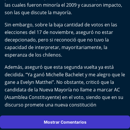
Aquí Estamos
las cuales fueron minoría el 2009 y causaron impacto,
son las que discute la mayoría.
Sello de raza
Sin embargo, sobre la baja cantidad de votos en las
elecciones del 17 de noviembre, aseguró no estar
Trasnoche
decepcionado, pero si reconoció que no tuvo la
capacidad de interpretar, mayoritariamente, la
Reto Inmobiliario
esperanza de los chilenos.
Punto de Encuentro
Además, aseguró que esta segunda vuelta ya está
decidida. “Ya ganó Michelle Bachelet y me alegro que le
Yo invito
gane a Evelyn Matthei”. No obstante, criticó que la
candidata de la Nueva Mayoría no llame a marcar AC
(Asamblea Constituyente) en el voto, siendo que en su
discurso promete una nueva constitución
Mostrar Comentarios