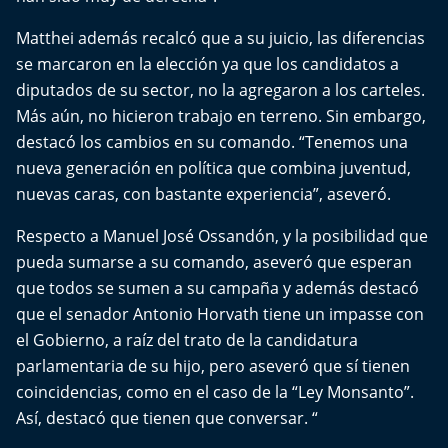
Aquí Estamos
Matthei además recalcó que a su juicio, las diferencias
Sello de raza
se marcaron en la elección ya que los candidatos a
diputados de su sector, no la agregaron a los carteles.
Trasnoche
Más aún, no hicieron trabajo en terreno. Sin embargo,
destacó los cambios en su comando. “Tenemos una
Reto Inmobiliario
nueva generación en política que combina juventud,
nuevas caras, con bastante experiencia”, aseveró.
Punto de Encuentro
Respecto a Manuel José Ossandón, y la posibilidad que
pueda sumarse a su comando, aseveró que esperan
Yo invito
que todos se sumen a su campaña y además destacó
que el senador Antonio Horvath tiene un impasse con
el Gobierno, a raíz del trato de la candidatura
parlamentaria de su hijo, pero aseveró que sí tienen
coincidencias, como en el caso de la “Ley Monsanto”.
Así, destacó que tienen que conversar. “