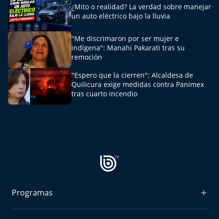
¿Mito o realidad? La verdad sobre manejar
un auto eléctrico bajo la lluvia
"Me discrimaron por ser mujer e
indígena": Manahi Pakarati tras su
remoción
"Espero que la cierren": Alcaldesa de
Quilicura exige medidas contra Panimex
tras cuarto incendio
Programas