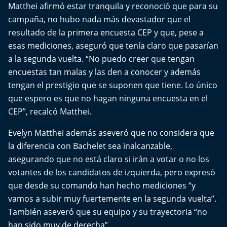
El Mejor País de Chile
Matthei afirmó estar tranquila y reconoció que para su
campaña, no hubo nada más devastador que el
Te invito a tomar once
resultado de la primera encuesta CEP y que, pese a
esas mediciones, aseguró que tenía claro que pasarían
Bío Bío en Ruta
a la segunda vuelta. “No puedo creer que tengan
encuestas tan malas y las den a conocer y además
Especiales
tengan el prestigio que se suponen que tiene. Lo único
que espero es que no hagan ninguna encuesta en el
Chiche cuadra y su parrilla
CEP”, recalcó Matthei.
Motorfem
Evelyn Matthei además aseveró que no considera que
la diferencia con Bachelet sea inalcanzable,
Agenda Propia
asegurando que no está claro si irán a votar o no los
votantes de los candidatos de izquierda, pero expresó
Chile, Historia de 30 años
que desde su comando han hecho mediciones “y
vamos a subir muy fuertemente en la segunda vuelta”.
Carrera a La Moneda
También aseveró que su equipo y su trayectoria “no
han sido muy de derecha”.