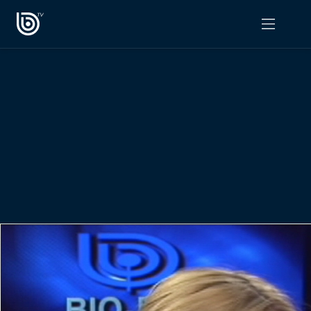
PROGRAMAS
OPINIÓN
Radiograma
PODCAST RADIOGRAMA
Expreso Bío Bío
Podría Ser Peor
La Entrevista de Tomás Mosciatti
Entrevistas BioBioTV
Comentarios de Tomás Mosciatti