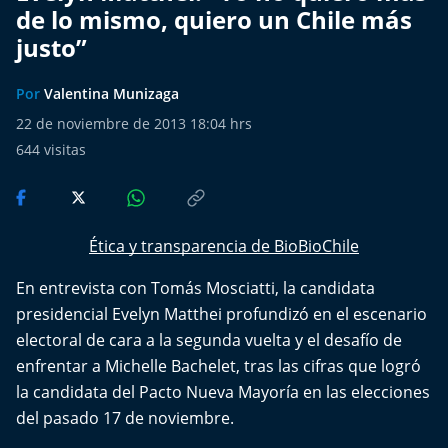
Del Fin del Mundo
de lo mismo, quiero un Chile más
justo”
Deportes
Por
Valentina Munizaga
Conexión Digital
22 de noviembre de 2013 18:04 hrs
644
visitas
La Ruta del Pulsar
Psicología Abierta
Ética y transparencia de BioBioChile
Impacto Tecnológico
En entrevista con Tomás Mosciatti, la candidata
Sesiones Dieciocheras
presidencial Evelyn Matthei profundizó en el escenario
electoral de cara a la segunda vuelta y el desafío de
Expreso PM
enfrentar a Michelle Bachelet, tras las cifras que logró
la candidata del Pacto Nueva Mayoría en las elecciones
Conecta Vida
del pasado 17 de noviembre.