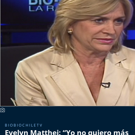
Más de Ti Podcast
Realizadores
Retropop
De Plato en Plato
Los Inestables
Más de 100 Días
Tu Mereces Ser Feliz
Efemérides
Cultura y Espectáculos
BIOBIOCHILETV
Evelyn Matthei: “Yo no quiero más