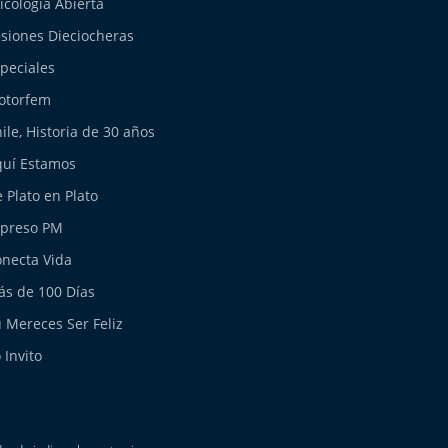
icología Abierta
siones Dieciocheras
peciales
otorfem
ile, Historia de 30 años
uí Estamos
 Plato en Plato
xpreso PM
necta Vida
s de 100 Días
 Mereces Ser Feliz
 Invito