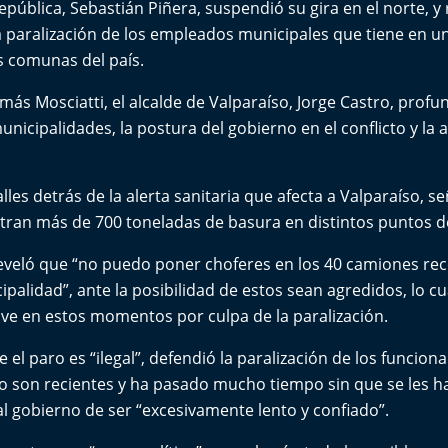
epública, Sebastián Piñera, suspendió su gira en el norte, y 
a paralización de los empleados municipales que tiene en u
 comunas del país.
más Mosciatti, el alcalde de Valparaíso, Jorge Castro, profun
unicipalidades, la postura del gobierno en el conflicto y la a
alles detrás de la alerta sanitaria que afecta a Valparaíso, 
an más de 700 toneladas de basura en distintos puntos d
reveló que “no puedo poner choferes en los 40 camiones re
palidad”, ante la posibilidad de estos sean agredidos, lo cua
vive en estos momentos por culpa de la paralización.
e el paro es “ilegal”, defendió la paralización de los funci
no son recientes y ha pasado mucho tiempo sin que se les h
l gobierno de ser “excesivamente lento y confiado”.