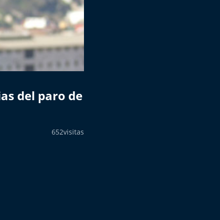
as del paro de
652
visitas