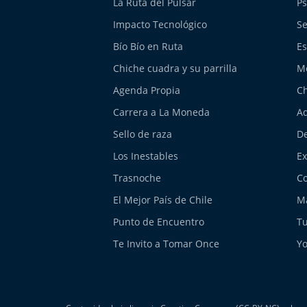
La Ruta del Pulsar
Ps
Impacto Tecnológico
Se
Bío Bío en Ruta
Es
Chiche cuadra y su parrilla
M
Agenda Propia
Ch
Carrera a La Moneda
Aq
Sello de raza
De
Los Inestables
E
Trasnoche
Co
El Mejor País de Chile
Má
Punto de Encuentro
Tu
Te Invito a Tomar Once
Yo