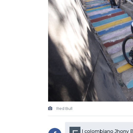
Red Bull
l colombiano Jhony B