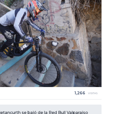
1,266
VISITAS
etancurth se bajó de la Red Bull Valparaíso