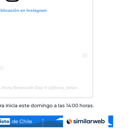
ublicación en Instagram
Una publicación compartida de Jhony Betancurth Diaz ® (@jhony_betancurth)
ra inicia este domingo a las 14:00 horas.