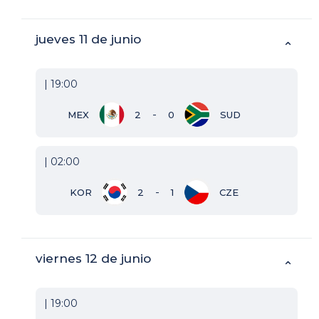
jueves 11 de junio
⌃
| 19:00
-
MEX
2
0
SUD
| 02:00
-
KOR
2
1
CZE
viernes 12 de junio
⌃
| 19:00