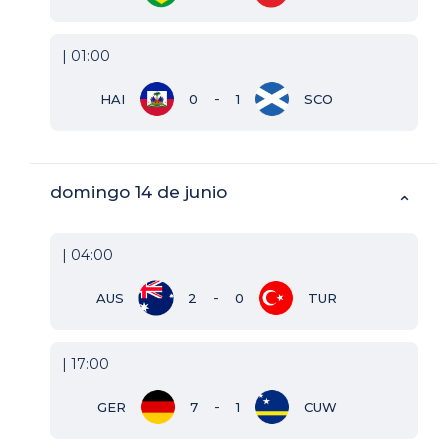
| 01:00
-
HAI
0
1
SCO
domingo 14 de junio
⌃
| 04:00
-
AUS
2
0
TUR
| 17:00
-
GER
7
1
CUW