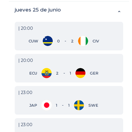
jueves 25 de junio
⌃
| 20:00
-
CUW
0
2
CIV
| 20:00
-
ECU
2
1
GER
| 23:00
-
JAP
1
1
SWE
| 23:00