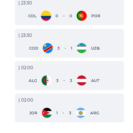
| 23:30
-
COL
0
0
POR
| 23:30
-
COD
3
1
UZB
| 02:00
-
ALG
3
3
AUT
| 02:00
-
JOR
1
3
ARG