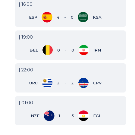
| 16:00
-
ESP
4
0
KSA
| 19:00
-
BEL
0
0
IRN
| 22:00
-
URU
2
2
CPV
| 01:00
-
NZE
1
3
EGI