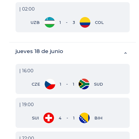
| 02:00
-
UZB
1
3
COL
jueves 18 de junio
⌃
| 16:00
-
CZE
1
1
SUD
| 19:00
-
SUI
4
1
BIH
| 22:00