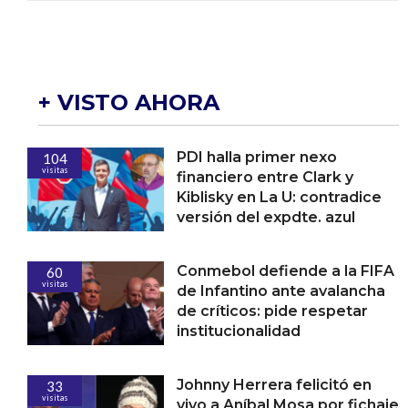
+ VISTO AHORA
PDI halla primer nexo
104
visitas
financiero entre Clark y
Kiblisky en La U: contradice
versión del expdte. azul
Conmebol defiende a la FIFA
60
visitas
de Infantino ante avalancha
de críticos: pide respetar
institucionalidad
Johnny Herrera felicitó en
33
visitas
vivo a Aníbal Mosa por fichaje