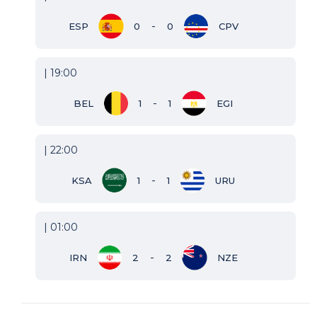
-
ESP
0
0
CPV
| 19:00
-
BEL
1
1
EGI
| 22:00
-
KSA
1
1
URU
| 01:00
-
IRN
2
2
NZE