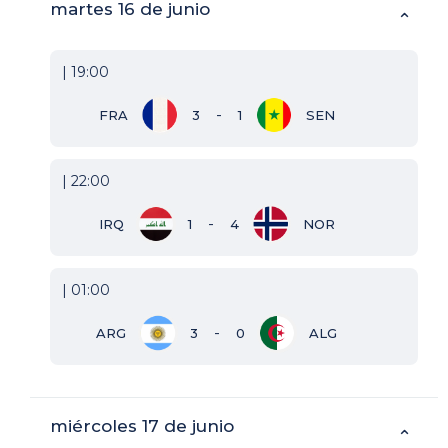
martes 16 de junio
⌃
| 19:00
-
FRA
3
1
SEN
| 22:00
-
IRQ
1
4
NOR
| 01:00
-
ARG
3
0
ALG
miércoles 17 de junio
⌃