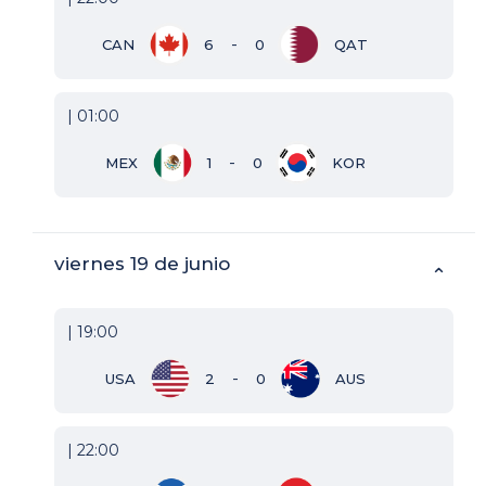
-
CAN
6
0
QAT
| 01:00
-
MEX
1
0
KOR
viernes 19 de junio
⌃
| 19:00
-
USA
2
0
AUS
| 22:00