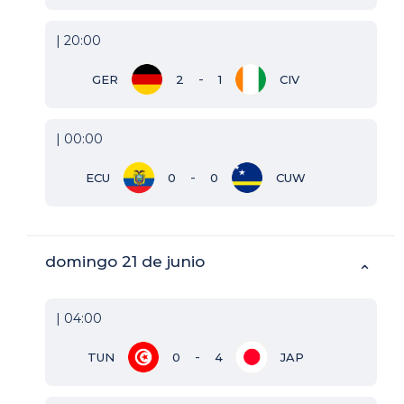
| 20:00
-
GER
2
1
CIV
| 00:00
-
ECU
0
0
CUW
domingo 21 de junio
⌃
| 04:00
-
TUN
0
4
JAP