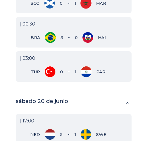
-
SCO
0
1
MAR
| 00:30
-
BRA
3
0
HAI
| 03:00
-
TUR
0
1
PAR
sábado 20 de junio
⌃
| 17:00
-
NED
5
1
SWE