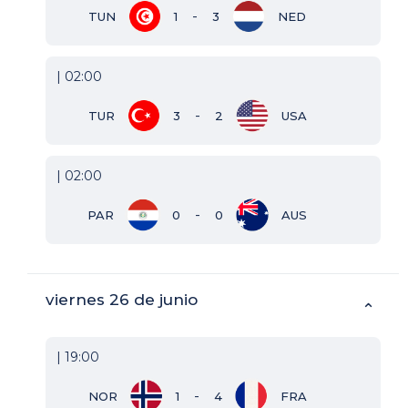
-
TUN
1
3
NED
| 02:00
-
TUR
3
2
USA
| 02:00
-
PAR
0
0
AUS
viernes 26 de junio
⌃
| 19:00
-
NOR
1
4
FRA