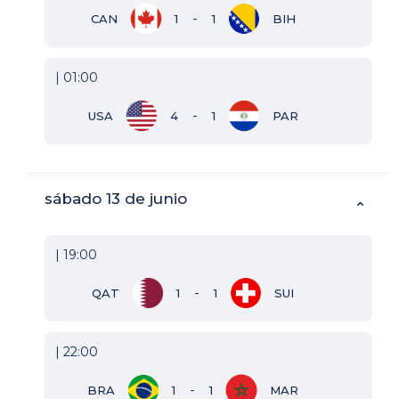
-
CAN
1
1
BIH
| 01:00
-
USA
4
1
PAR
sábado 13 de junio
⌃
| 19:00
-
QAT
1
1
SUI
| 22:00
-
BRA
1
1
MAR