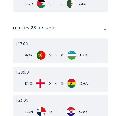
-
JOR
1
2
ALG
martes 23 de junio
⌃
| 17:00
-
POR
5
0
UZB
| 20:00
-
ENG
0
0
GHA
| 23:00
-
PAN
0
1
CRO