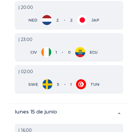
| 20:00
-
NED
2
2
JAP
| 23:00
-
CIV
1
0
ECU
| 02:00
-
SWE
5
1
TUN
lunes 15 de junio
⌃
| 16:00