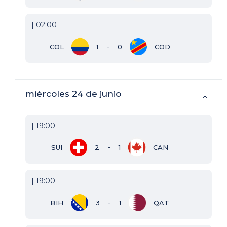
| 02:00
-
COL
1
0
COD
miércoles 24 de junio
⌃
| 19:00
-
SUI
2
1
CAN
| 19:00
-
BIH
3
1
QAT