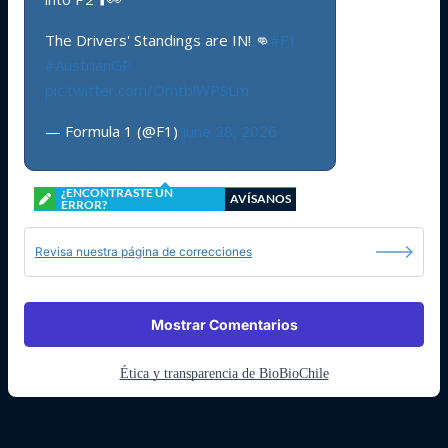
The Drivers' Standings are IN! 👊
#F1
#AustrianGP
pic.twitter.com/OmtblWPSLm
— Formula 1 (@F1)
June 28, 2026
¿ENCONTRASTE UN
AVÍSANOS
ERROR?
Revisa nuestra página de correcciones
Mostrar Comentarios
Ética y transparencia de BioBioChile