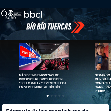
MÁS DE 140 EMPRESAS DE
GERARDO 
DIVERSOS RUBROS RECIBEN
MUNDIAL J
"SELLO RALLY": EVENTO LLEGA
COMO CLA
EN SEPTIEMBRE AL BÍO BÍO
CARRERA: 
PODIO"