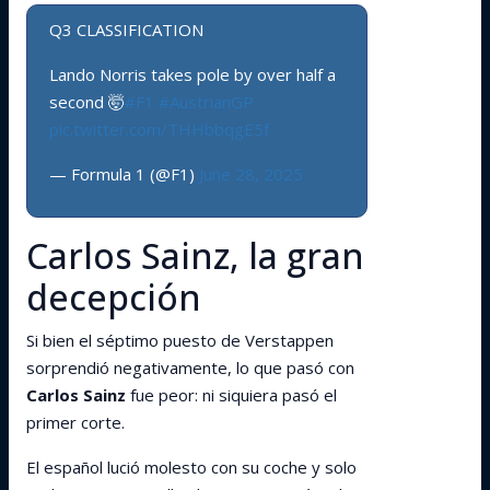
Q3 CLASSIFICATION
Lando Norris takes pole by over half a
second 🤯
#F1
#AustrianGP
pic.twitter.com/THHbbqgE5f
— Formula 1 (@F1)
June 28, 2025
Carlos Sainz, la gran
decepción
Si bien el séptimo puesto de Verstappen
sorprendió negativamente, lo que pasó con
Carlos Sainz
fue peor: ni siquiera pasó el
primer corte.
El español lució molesto con su coche y solo