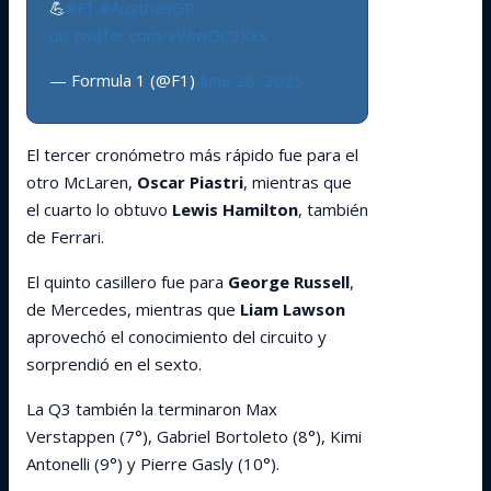
💪
#F1
#AustrianGP
pic.twitter.com/vWiwGC9Kks
— Formula 1 (@F1)
June 28, 2025
El tercer cronómetro más rápido fue para el
otro McLaren,
Oscar Piastri
, mientras que
el cuarto lo obtuvo
Lewis Hamilton
, también
de Ferrari.
El quinto casillero fue para
George Russell
,
de Mercedes, mientras que
Liam Lawson
aprovechó el conocimiento del circuito y
sorprendió en el sexto.
La Q3 también la terminaron Max
Verstappen (7°), Gabriel Bortoleto (8°), Kimi
Antonelli (9°) y Pierre Gasly (10°).