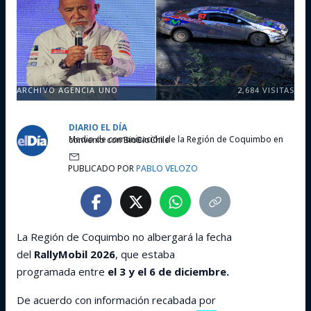
ARCHIVO AGENCIA UNO
2,684
VISITAS
DIARIO EL DÍA
Medio de comunicación de la Región de Coquimbo en convenio con BioBioChile
PUBLICADO POR
PABLO VELOZO
La Región de Coquimbo no albergará la fecha
del
RallyMobil 2026
, que estaba
programada entre
el 3 y el 6 de diciembre.
De acuerdo con información recabada por