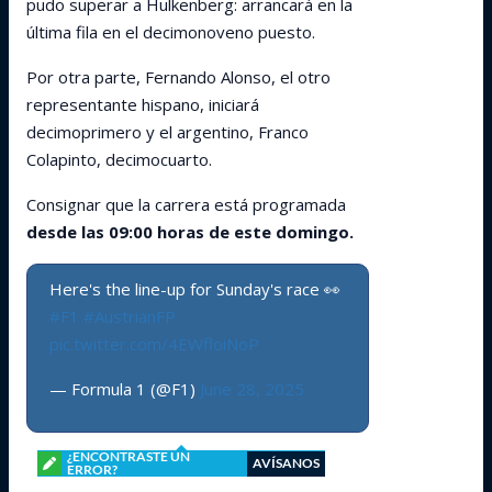
pudo superar a Hulkenberg: arrancará en la
última fila en el decimonoveno puesto.
Por otra parte, Fernando Alonso, el otro
representante hispano, iniciará
decimoprimero y el argentino, Franco
Colapinto, decimocuarto.
Consignar que la carrera está programada
desde las 09:00 horas de este domingo.
Here's the line-up for Sunday's race 👀
#F1
#AustrianFP
pic.twitter.com/4EWfloiNoP
— Formula 1 (@F1)
June 28, 2025
¿ENCONTRASTE UN
AVÍSANOS
ERROR?