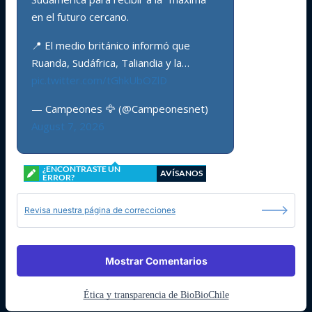
en el futuro cercano.
📍 El medio británico informó que
Ruanda, Sudáfrica, Taliandia y la…
pic.twitter.com/tGhkUbOZlD
— Campeones 🦅 (@Campeonesnet)
August 7, 2026
¿ENCONTRASTE UN
AVÍSANOS
ERROR?
Revisa nuestra página de correcciones
Mostrar Comentarios
Ética y transparencia de BioBioChile