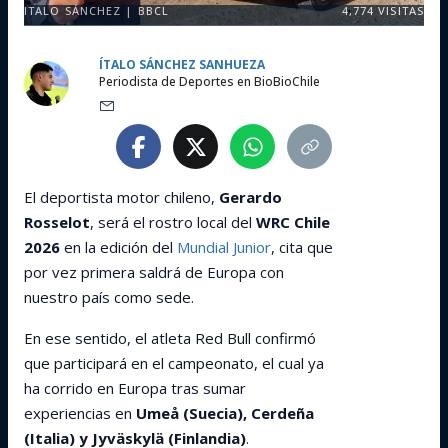
ITALO SÁNCHEZ | BBCL
4,774
VISITAS
ÍTALO SÁNCHEZ SANHUEZA
Periodista de Deportes en BioBioChile
El deportista motor chileno,
Gerardo
Rosselot
, será el rostro local del
WRC Chile
2026
en la edición del
Mundial Junior
, cita que
por vez primera saldrá de Europa con
nuestro país como sede.
En ese sentido, el atleta Red Bull confirmó
que participará en el campeonato, el cual ya
ha corrido en Europa tras sumar
experiencias en
Umeå (Suecia), Cerdeña
(Italia) y Jyväskylä (Finlandia)
.