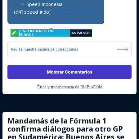
— F1 Speed Indonesia
(@f1speed_indo)
September 15, 2024
¿ENCONTRASTE UN
AVÍSANOS
ERROR?
Revisa nuestra página de correcciones
Mostrar Comentarios
Ética y transparencia de BioBioChile
Mandamás de la Fórmula 1
confirma diálogos para otro GP
en Sudamérica: Buenos Aires se