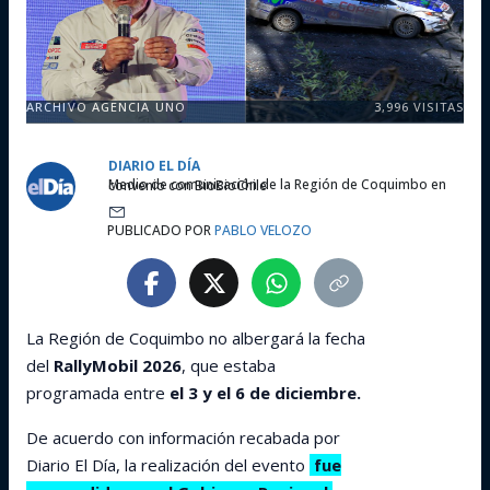
ARCHIVO AGENCIA UNO
3,996
VISITAS
DIARIO EL DÍA
Medio de comunicación de la Región de Coquimbo en convenio con BioBioChile
PUBLICADO POR
PABLO VELOZO
La Región de Coquimbo no albergará la fecha
del
RallyMobil 2026
, que estaba
programada entre
el 3 y el 6 de diciembre.
De acuerdo con información recabada por
Diario El Día, la realización del evento
fue