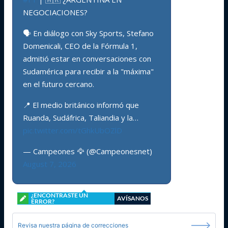
NEGOCIACIONES?
🗣️ En diálogo con Sky Sports, Stefano
Domenicali, CEO de la Fórmula 1,
admitió estar en conversaciones con
Sudamérica para recibir a la "máxima"
en el futuro cercano.
📍 El medio británico informó que
Ruanda, Sudáfrica, Taliandia y la…
pic.twitter.com/tGhkUbOZlD
— Campeones 🦅 (@Campeonesnet)
August 7, 2026
¿ENCONTRASTE UN
AVÍSANOS
ERROR?
Revisa nuestra página de correcciones