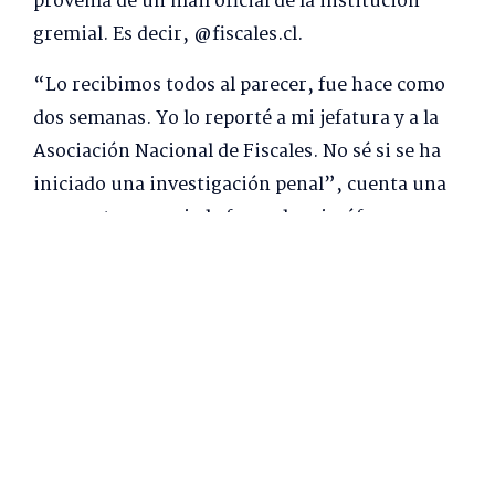
provenía de un mail oficial de la institución
gremial. Es decir, @fiscales.cl.
“Lo recibimos todos al parecer, fue hace como
dos semanas. Yo lo reporté a mi jefatura y a la
Asociación Nacional de Fiscales. No sé si se ha
iniciado una investigación penal”, cuenta una
persecutora asociada fuera de micrófono.
BITCOINS
“He descargado toda su información: datos,
fotos e historial de navegación web en mis
servidores. Tengo acceso a todos tus
messenger, redes sociales, correos
electrónicos, historiales de chat y listas de