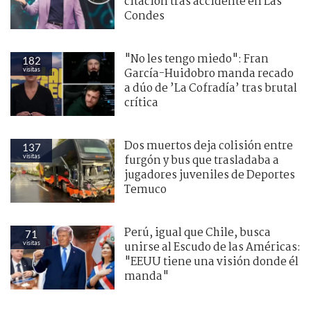
citación tras accidente en Las
Condes
"No les tengo miedo": Fran
182
visitas
García-Huidobro manda recado
a dúo de ’La Cofradía’ tras brutal
crítica
Dos muertos deja colisión entre
137
visitas
furgón y bus que trasladaba a
jugadores juveniles de Deportes
Temuco
Perú, igual que Chile, busca
71
visitas
unirse al Escudo de las Américas:
"EEUU tiene una visión donde él
manda"