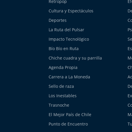
Retropop
Ef
Cultura y Espectáculos
De
Deportes
Co
La Ruta del Pulsar
Ps
Impacto Tecnológico
Se
Bío Bío en Ruta
Es
Chiche cuadra y su parrilla
M
Agenda Propia
Ch
Carrera a La Moneda
Aq
Sello de raza
De
Los Inestables
E
Trasnoche
Co
El Mejor País de Chile
Má
Punto de Encuentro
Tu