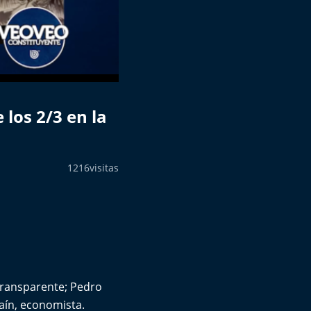
los 2/3 en la
1216
visitas
Transparente; Pedro
aín, economista.