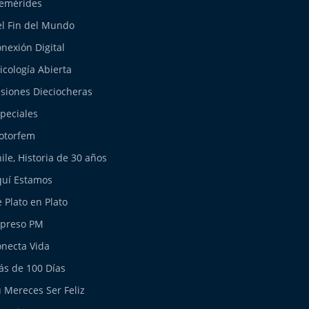
emérides
l Fin del Mundo
nexión Digital
icología Abierta
siones Dieciocheras
peciales
otorfem
ile, Historia de 30 años
uí Estamos
 Plato en Plato
xpreso PM
necta Vida
s de 100 Días
 Mereces Ser Feliz