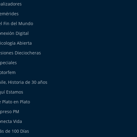
alizadores
emérides
l Fin del Mundo
nexión Digital
icología Abierta
siones Dieciocheras
peciales
otorfem
ile, Historia de 30 años
uí Estamos
 Plato en Plato
xpreso PM
necta Vida
s de 100 Días