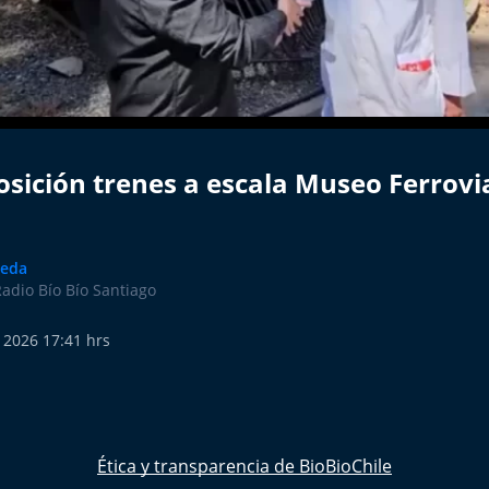
osición trenes a escala Museo Ferrovi
veda
Radio Bío Bío Santiago
 2026 17:41 hrs
Ética y transparencia de BioBioChile