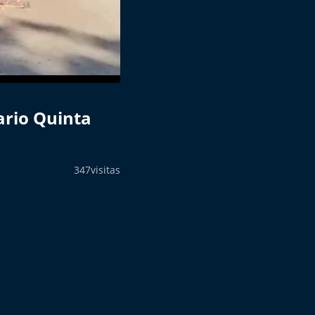
ario Quinta
347
visitas