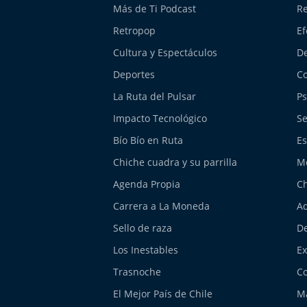
Más de Ti Podcast
Re
Retropop
Ef
Cultura y Espectáculos
De
Deportes
Co
La Ruta del Pulsar
Ps
Impacto Tecnológico
Se
Bío Bío en Ruta
Es
Chiche cuadra y su parrilla
M
Agenda Propia
Ch
Carrera a La Moneda
Aq
Sello de raza
De
Los Inestables
E
Trasnoche
Co
El Mejor País de Chile
Má