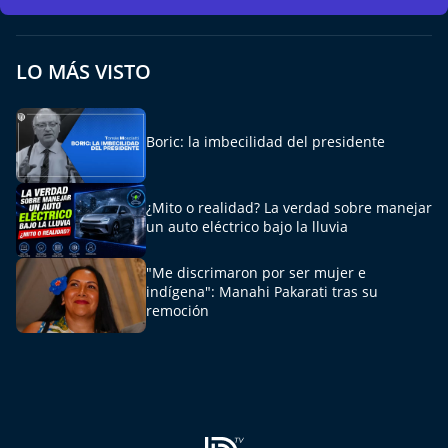
Del Fin del Mundo
Deportes
LO MÁS VISTO
Conexión Digital
Boric: la imbecilidad del presidente
La Ruta del Pulsar
¿Mito o realidad? La verdad sobre manejar
Psicología Abierta
un auto eléctrico bajo la lluvia
Impacto Tecnológico
"Me discrimaron por ser mujer e
indígena": Manahi Pakarati tras su
Sesiones Dieciocheras
remoción
Expreso PM
Conecta Vida