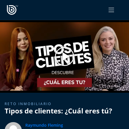
PROGRAMAS
OPINIÓN
Radiograma
PODCAST RADIOGRAMA
Expreso Bío Bío
Podría Ser Peor
La Entrevista de Tomás Mosciatti
Entrevistas BioBioTV
RETO INMOBILIARIO
Tipos de clientes: ¿Cuál eres tú?
Comentarios de Tomás Mosciatti
Raymundo Fleming