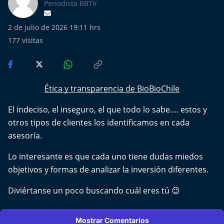
Más de Ti Podcast
Periodista BBTV
2 de julio de 2026 19:11 hrs
Realizadores
177
visitas
Retropop
De Plato en Plato
Ética y transparencia de BioBioChile
Los Inestables
El indeciso, el inseguro, el que todo lo sabe…. estos y
otros tipos de clientes los identificamos en cada
Más de 100 Días
asesoría.
Tu Mereces Ser Feliz
Lo interesante es que cada uno tiene dudas miedos
objetivos y formas de analizar la inversión diferentes.
Efemérides
Diviértanse un poco buscando cuál eres tú 😉
Cultura y Espectáculos
Mostrar Comentarios