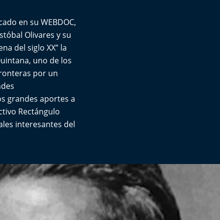
licado en su WEBDOC,
stóbal Olivares y su
ena del siglo XX” la
uintana, uno de los
fronteras por un
ndes
os grandes aportes a
ectivo Rectángulo
les interesantes del