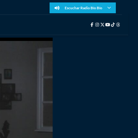
Escuchar Radio Bío Bío