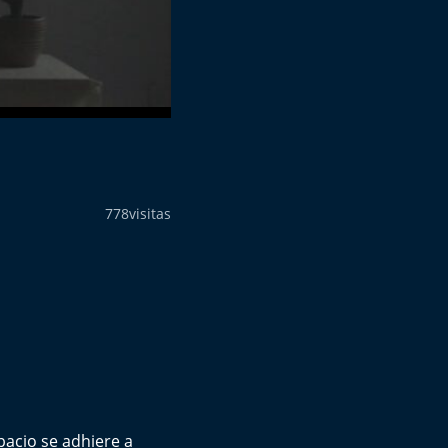
778
visitas
spacio se adhiere a