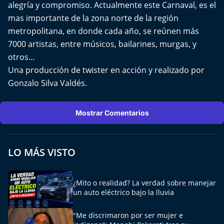
Del Fin del Mundo
alegría y compromiso. Actualmente este Carnaval, es el
mas importante de la zona norte de la región
Deportes
metropolitana, en donde cada año, se reúnen más
7000 artistas, entre músicos, bailarines, murgas, y
Conexión Digital
otros…
Una producción de twister en acción y realizado por
La Ruta del Pulsar
Gonzalo Silva Valdés.
Psicología Abierta
Mostrar Comentarios
Impacto Tecnológico
LO MÁS VISTO
Sesiones Dieciocheras
Expreso PM
¿Mito o realidad? La verdad sobre manejar
un auto eléctrico bajo la lluvia
Conecta Vida
"Me discrimaron por ser mujer e