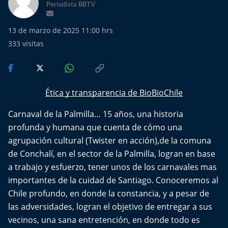
Más de Ti Podcast
Periodista BBTV
Realizadores
13 de marzo de 2025 11:00 hrs
333
visitas
Retropop
De Plato en Plato
Ética y transparencia de BioBioChile
Los Inestables
Carnaval de la Palmilla… 15 años, una historia
profunda y humana que cuenta de cómo una
Más de 100 Días
agrupación cultural (Twister en acción),de la comuna
de Conchalí, en el sector de la Palmilla, logran en base
Tu Mereces Ser Feliz
a trabajo y esfuerzo, tener unos de los carnavales mas
importantes de la cuidad de Santiago. Conoceremos al
Efemérides
Chile profundo, en donde la constancia, y a pesar de
las adversidades, logran el objetivo de entregar a sus
Cultura y Espectáculos
vecinos, una sana entretención, en donde todo es