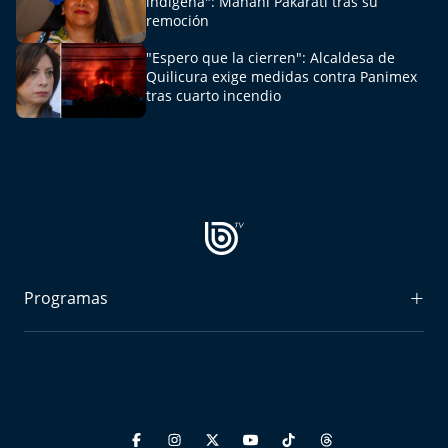
indígena": Manahi Pakarati tras su
El Mejor País de Chile
remoción
"Espero que la cierren": Alcaldesa de
Te invito a tomar once
Quilicura exige medidas contra Panimex
tras cuarto incendio
Bío Bío en Ruta
Especiales
Chiche cuadra y su parrilla
Motorfem
Programas
Agenda Propia
Radiograma
Chile, Historia de 30 años
Expreso Bío Bío
Carrera a La Moneda
Podría Ser Peor