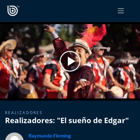
PROGRAMAS
OPINIÓN
Radiograma
PODCAST RADIOGRAMA
Expreso Bío Bío
Podría Ser Peor
La Entrevista de Tomás Mosciatti
Entrevistas BioBioTV
REALIZADORES
Realizadores: "El sueño de Edgar"
Comentarios de Tomás Mosciatti
Raymundo Fleming