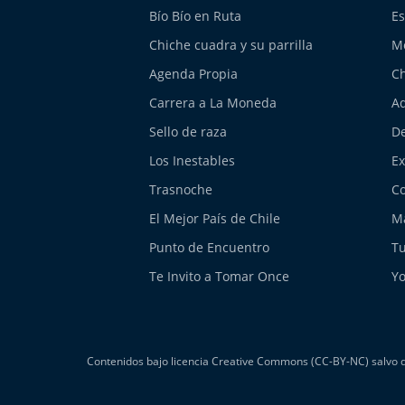
Bío Bío en Ruta
Es
Chiche cuadra y su parrilla
M
Agenda Propia
Ch
Carrera a La Moneda
Aq
Sello de raza
De
Los Inestables
E
Trasnoche
Co
El Mejor País de Chile
Má
Punto de Encuentro
Tu
Te Invito a Tomar Once
Yo
Contenidos bajo licencia Creative Commons (CC-BY-NC) salvo do