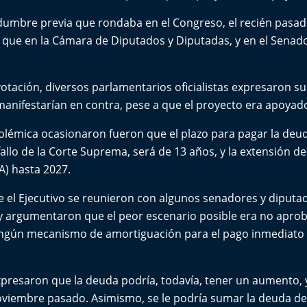
idumbre previa que rondaba en el Congreso, el recién pasad
a que en la
Cámara de Diputados y Diputadas
, y en el Senad
 votación, diversos parlamentarios oficialistas expresaron s
anifestarían en contra, pese a que el proyecto era apoyado
lémica ocasionaron fueron que el plazo para pagar la deud
llo de la Corte Suprema, será de 13 años, y la extensión del
A) hasta 2027.
 el Ejecutivo se reunieron con algunos senadores y diputad
 y argumentaron que el peor escenario posible era no aprob
ngún mecanismo de amortiguación para el pago inmediato 
xpresaron que la deuda podría, todavía, tener un aumento, 
noviembre pasado. Asimismo, se le podría sumar la deuda d