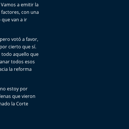
 Vamos a emitir la
e factores, con una
 que van a ir
pero votó a favor,
or cierto que sí.
 todo aquello que
ganar todos esos
cia la reforma
“no estoy por
ilenas que vieron
nado la Corte