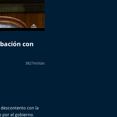
obación con
3827
visitas
u descontento con la
 por el gobierno.