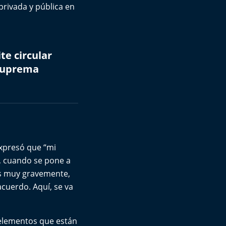
privada y pública en
te circular
 Suprema
expresó que “mi
a, cuando se pone a
los muy gravemente,
acuerdo. Aquí, se va
s elementos que están