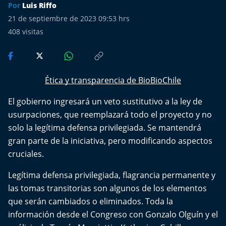
Más de Ti Podcast
Por
Luis Riffo
21 de septiembre de 2023 09:53 hrs
Realizadores
408
visitas
Retropop
De Plato en Plato
Ética y transparencia de BioBioChile
El gobierno ingresará un veto sustitutivo a la ley de
Los Inestables
usurpaciones, que reemplazará todo el proyecto y no
solo la legítima defensa privilegiada. Se mantendrá
Más de 100 Días
gran parte de la iniciativa, pero modificando aspectos
cruciales.
Tu Mereces Ser Feliz
Legítima defensa privilegiada, flagrancia permanente y
Efemérides
las tomas transitorias son algunos de los elementos
que serán cambiados o eliminados. Toda la
Cultura y Espectáculos
información desde el Congreso con Gonzalo Olguín y el