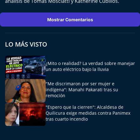
análisis de Tomás Mosciatti y Katherine Cubillos.
Del Fin del Mundo
Deportes
Mostrar Comentarios
Conexión Digital
LO MÁS VISTO
La Ruta del Pulsar
¿Mito o realidad? La verdad sobre manejar
Psicología Abierta
un auto eléctrico bajo la lluvia
Impacto Tecnológico
"Me discrimaron por ser mujer e
indígena": Manahi Pakarati tras su
remoción
Sesiones Dieciocheras
"Espero que la cierren": Alcaldesa de
Expreso PM
Quilicura exige medidas contra Panimex
tras cuarto incendio
Conecta Vida