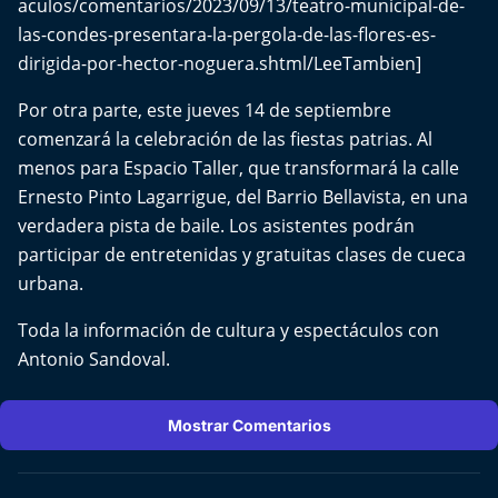
aculos/comentarios/2023/09/13/teatro-municipal-de-
Del Fin del Mundo
las-condes-presentara-la-pergola-de-las-flores-es-
dirigida-por-hector-noguera.shtml/LeeTambien]
Deportes
Por otra parte, este jueves 14 de septiembre
Conexión Digital
comenzará la celebración de las fiestas patrias. Al
menos para Espacio Taller, que transformará la calle
La Ruta del Pulsar
Ernesto Pinto Lagarrigue, del Barrio Bellavista, en una
verdadera pista de baile. Los asistentes podrán
Psicología Abierta
participar de entretenidas y gratuitas clases de cueca
urbana.
Impacto Tecnológico
Toda la información de cultura y espectáculos con
Sesiones Dieciocheras
Antonio Sandoval.
Expreso PM
Mostrar Comentarios
Conecta Vida