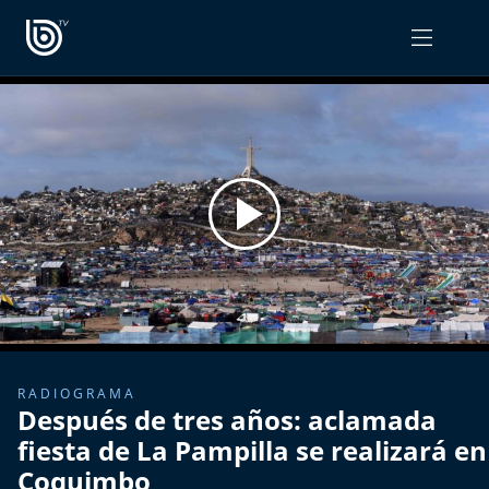
PROGRAMAS
OPINIÓN
Radiograma
PODCAST RADIOGRAMA
Expreso Bío Bío
Podría Ser Peor
La Entrevista de Tomás Mosciatti
Entrevistas BioBioTV
RADIOGRAMA
Después de tres años: aclamada
Comentarios de Tomás Mosciatti
fiesta de La Pampilla se realizará en
Coquimbo