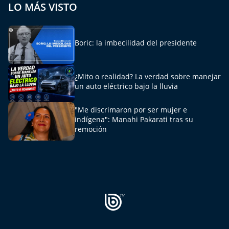
LO MÁS VISTO
El Mejor País de Chile
Te invito a tomar once
Boric: la imbecilidad del presidente
Bío Bío en Ruta
¿Mito o realidad? La verdad sobre manejar
Especiales
un auto eléctrico bajo la lluvia
Chiche cuadra y su parrilla
"Me discrimaron por ser mujer e
indígena": Manahi Pakarati tras su
remoción
Motorfem
Agenda Propia
Chile, Historia de 30 años
Carrera a La Moneda