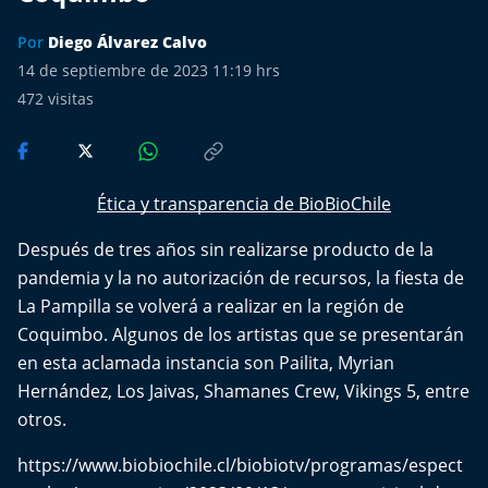
Más de Ti Podcast
Por
Diego Álvarez Calvo
Realizadores
14 de septiembre de 2023 11:19 hrs
472
visitas
Retropop
De Plato en Plato
Ética y transparencia de BioBioChile
Los Inestables
Después de tres años sin realizarse producto de la
pandemia y la no autorización de recursos, la fiesta de
Más de 100 Días
La Pampilla se volverá a realizar en la región de
Coquimbo. Algunos de los artistas que se presentarán
Tu Mereces Ser Feliz
en esta aclamada instancia son Pailita, Myrian
Efemérides
Hernández, Los Jaivas, Shamanes Crew, Vikings 5, entre
otros.
Cultura y Espectáculos
https://www.biobiochile.cl/biobiotv/programas/espect