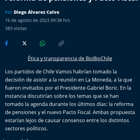
Más de Ti Podcast
Por
Diego Álvarez Calvo
Realizadores
16 de agosto de 2023 09:38 hrs
383
visitas
Retropop
De Plato en Plato
Ética y transparencia de BioBioChile
Los Inestables
Los partidos de Chile Vamos habrían tomado la
decisión de asistir a la reunión en La Moneda, a la que
Más de 100 Días
fueron invitados por el Presidente Gabriel Boric. En la
instancia discutirían sobre los temas que se han
Tu Mereces Ser Feliz
tomado la agenda durante los últimos días: la reforma
Efemérides
de pensiones y el nuevo Pacto Fiscal. Ambas propuesta
estarían lejos de causar consenso entre los distintos
Cultura y Espectáculos
sectores políticos.