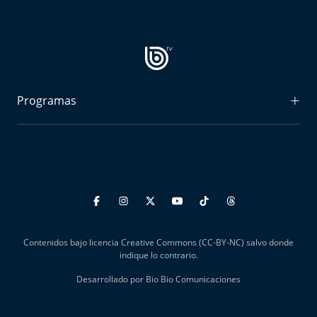
Aquí Estamos
Sello de raza
Trasnoche
Programas
Reto Inmobiliario
Radiograma
Punto de Encuentro
Expreso Bío Bío
Yo invito
Podría Ser Peor
La Entrevista de Tomás Mosciatti
Contenidos bajo licencia Creative Commons (CC-BY-NC) salvo donde
Entrevistas BioBioTV
indique lo contrario.
Desarrollado por Bio Bio Comunicaciones
Comentarios de Tomás Mosciatti
Más de Ti Podcast