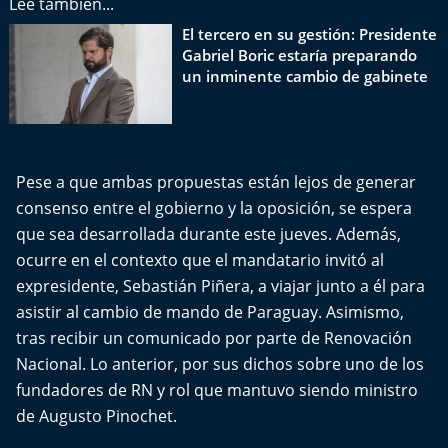
Lee también...
Del Fin del Mundo
El tercero en su gestión: Presidente
Gabriel Boric estaría preparando
Deportes
un inminente cambio de gabinete
Conexión Digital
La Ruta del Pulsar
Pese a que ambas propuestas están lejos de generar
consenso entre el gobierno y la oposición, se espera
Psicología Abierta
que sea desarrollada durante este jueves. Además,
Impacto Tecnológico
ocurre en el contexto que el mandatario invitó al
expresidente, Sebastián Piñera, a viajar junto a él para
Sesiones Dieciocheras
asistir al cambio de mando de Paraguay. Asimismo,
tras recibir un comunicado por parte de Renovación
Expreso PM
Nacional. Lo anterior, por sus dichos sobre uno de los
fundadores de RN y rol que mantuvo siendo ministro
Conecta Vida
de Augusto Pinochet.