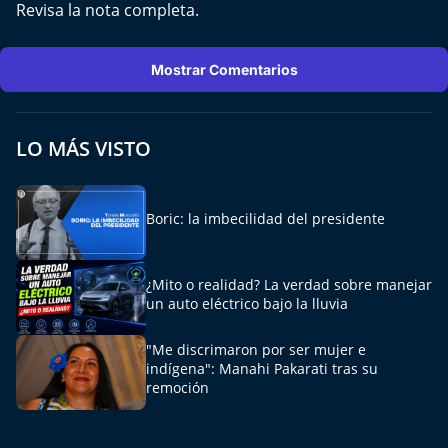
Revisa la nota completa.
El Mejor País de Chile
Te invito a tomar once
Mostrar Comentarios
Bío Bío en Ruta
LO MÁS VISTO
Especiales
Chiche cuadra y su parrilla
Boric: la imbecilidad del presidente
Motorfem
¿Mito o realidad? La verdad sobre manejar
un auto eléctrico bajo la lluvia
Agenda Propia
"Me discrimaron por ser mujer e
Chile, Historia de 30 años
indígena": Manahi Pakarati tras su
remoción
Carrera a La Moneda