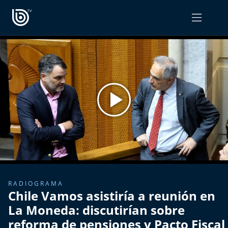
PROGRAMAS
OPINIÓN
Radiograma
PODCAST RADIOGRAMA
Expreso Bío Bío
Podría Ser Peor
La Entrevista de Tomás Mosciatti
Entrevistas BioBioTV
RADIOGRAMA
Chile Vamos asistiría a reunión en
Comentarios de Tomás Mosciatti
La Moneda: discutirían sobre
reforma de pensiones y Pacto Fiscal