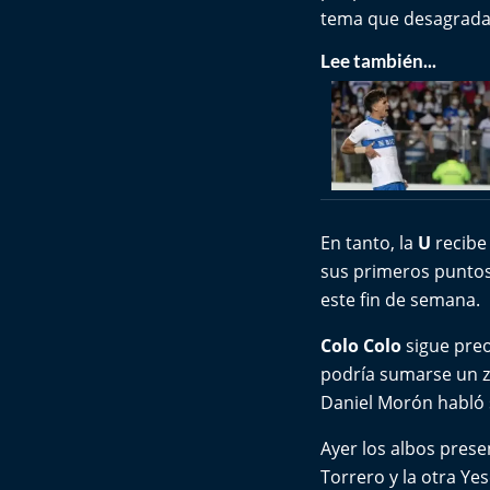
tema que desagrada 
Lee también...
En tanto, la
U
recibe
sus primeros puntos.
este fin de semana.
Colo Colo
sigue preo
podría sumarse un z
Daniel Morón habló 
Ayer los albos prese
Torrero y la otra Ye