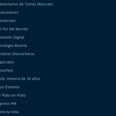
mentarios de Tomás Mosciatti
alizadores
emérides
l Fin del Mundo
nexión Digital
icología Abierta
siones Dieciocheras
peciales
otorfem
ile, Historia de 30 años
uí Estamos
 Plato en Plato
xpreso PM
necta Vida