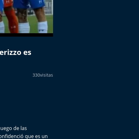
erizzo es
330
visitas
luego de las
onfidenció que es un