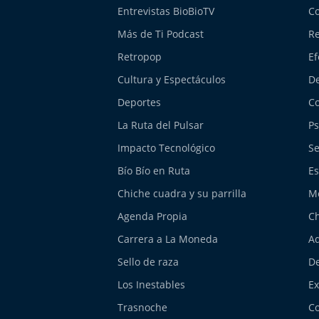
Entrevistas BioBioTV
Co
Más de Ti Podcast
Re
Retropop
Ef
Cultura y Espectáculos
De
Deportes
Co
La Ruta del Pulsar
Ps
Impacto Tecnológico
Se
Bío Bío en Ruta
Es
Chiche cuadra y su parrilla
M
Agenda Propia
Ch
Carrera a La Moneda
Aq
Sello de raza
De
Los Inestables
E
Trasnoche
Co