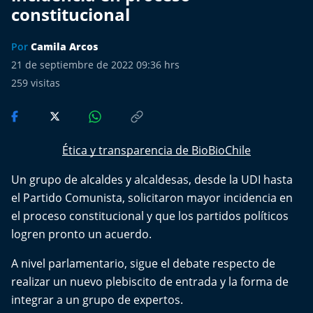
Más de Ti Podcast
constitucional
Realizadores
Por
Camila Arcos
21 de septiembre de 2022 09:36 hrs
Retropop
259
visitas
De Plato en Plato
Los Inestables
Ética y transparencia de BioBioChile
Un grupo de alcaldes y alcaldesas, desde la UDI hasta
Más de 100 Días
el Partido Comunista, solicitaron mayor incidencia en
Tu Mereces Ser Feliz
el proceso constitucional y que los partidos políticos
logren pronto un acuerdo.
Efemérides
A nivel parlamentario, sigue el debate respecto de
realizar un nuevo plebiscito de entrada y la forma de
Cultura y Espectáculos
integrar a un grupo de expertos.