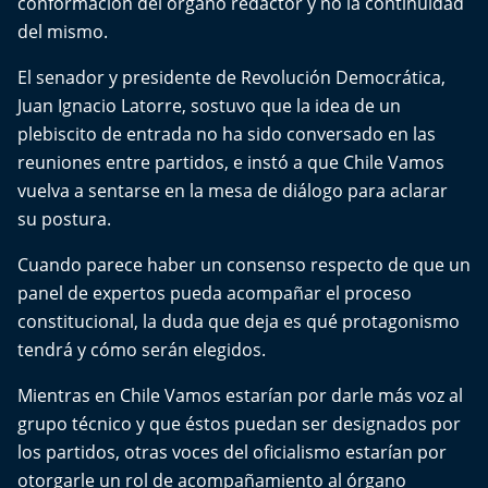
conformación del órgano redactor y no la continuidad
Aquí Estamos
del mismo.
Sello de raza
El senador y presidente de Revolución Democrática,
Juan Ignacio Latorre, sostuvo que la idea de un
Trasnoche
plebiscito de entrada no ha sido conversado en las
reuniones entre partidos, e instó a que Chile Vamos
Reto Inmobiliario
vuelva a sentarse en la mesa de diálogo para aclarar
su postura.
Punto de Encuentro
Cuando parece haber un consenso respecto de que un
Yo invito
panel de expertos pueda acompañar el proceso
constitucional, la duda que deja es qué protagonismo
tendrá y cómo serán elegidos.
Mientras en Chile Vamos estarían por darle más voz al
grupo técnico y que éstos puedan ser designados por
los partidos, otras voces del oficialismo estarían por
otorgarle un rol de acompañamiento al órgano