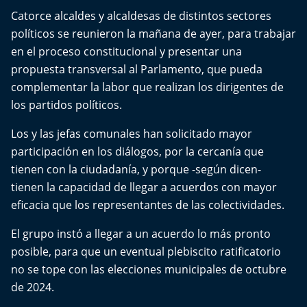
Del Fin del Mundo
Catorce alcaldes y alcaldesas de distintos sectores
políticos se reunieron la mañana de ayer, para trabajar
Deportes
en el proceso constitucional y presentar una
propuesta transversal al Parlamento, que pueda
Conexión Digital
complementar la labor que realizan los dirigentes de
los partidos políticos.
La Ruta del Pulsar
Los y las jefas comunales han solicitado mayor
Psicología Abierta
participación en los diálogos, por la cercanía que
tienen con la ciudadanía, y porque -según dicen-
Impacto Tecnológico
tienen la capacidad de llegar a acuerdos con mayor
eficacia que los representantes de las colectividades.
Sesiones Dieciocheras
El grupo instó a llegar a un acuerdo lo más pronto
Expreso PM
posible, para que un eventual plebiscito ratificatorio
no se tope con las elecciones municipales de octubre
Conecta Vida
de 2024.