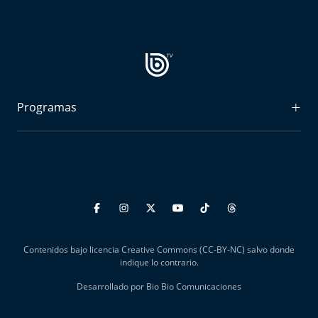
Programas
Radiograma
Expreso Bío Bío
Podría Ser Peor
La Entrevista de Tomás Mosciatti
Contenidos bajo licencia Creative Commons (CC-BY-NC) salvo donde
Entrevistas BioBioTV
indique lo contrario.
Desarrollado por Bio Bio Comunicaciones
Comentarios de Tomás Mosciatti
Más de Ti Podcast