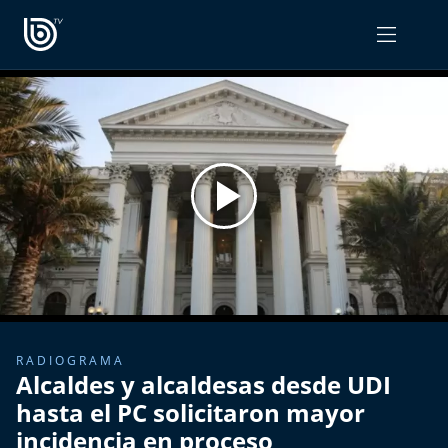
PROGRAMAS
OPINIÓN
Radiograma
PODCAST RADIOGRAMA
Expreso Bío Bío
Podría Ser Peor
La Entrevista de Tomás Mosciatti
Entrevistas BioBioTV
RADIOGRAMA
Alcaldes y alcaldesas desde UDI
Comentarios de Tomás Mosciatti
hasta el PC solicitaron mayor
incidencia en proceso