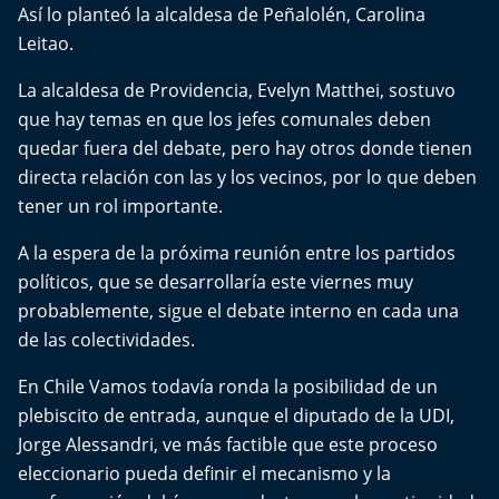
El Mejor País de Chile
Así lo planteó la alcaldesa de Peñalolén, Carolina
Leitao.
Te invito a tomar once
La alcaldesa de Providencia, Evelyn Matthei, sostuvo
que hay temas en que los jefes comunales deben
Bío Bío en Ruta
quedar fuera del debate, pero hay otros donde tienen
directa relación con las y los vecinos, por lo que deben
Especiales
tener un rol importante.
Chiche cuadra y su parrilla
A la espera de la próxima reunión entre los partidos
políticos, que se desarrollaría este viernes muy
Motorfem
probablemente, sigue el debate interno en cada una
de las colectividades.
Agenda Propia
En Chile Vamos todavía ronda la posibilidad de un
Chile, Historia de 30 años
plebiscito de entrada, aunque el diputado de la UDI,
Jorge Alessandri, ve más factible que este proceso
Carrera a La Moneda
eleccionario pueda definir el mecanismo y la