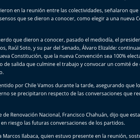
ieron en la reunión entre las colectividades, señalaron que 
nsensos que se dieron a conocer, como elegir a una nueva 
uerdo que dieron a conocer, pasado el mediodía, el preside
s, Raúl Soto, y su par del Senado, Álvaro Elizalde: continua
eva Constitución, que la nueva Convención sea 100% electa,
to de salida que culmine el trabajo y convocar un comité de
o.
ntido por Chile Vamos durante la tarde, asegurando que lo
ierno se precipitaron respecto de las conversaciones que re
te de Renovación Nacional, Francisco Chahuán, dijo que est
en riesgo las futuras conversaciones de los partidos.
ta Marcos Ilabaca, quien estuvo presente en la reunión, sos