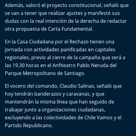
Aquí Estamos
Además, valoró el proyecto constitucional, señaló que
se van a tener que realizar ajustes y manifestó sus
Sello de raza
dudas con la real intención de la derecha de redactar
otra propuesta de Carta Fundamental.
Trasnoche
En la Casa Ciudadana por el Rechazo tienen una
jornada con actividades panificadas en capitales
Reto Inmobiliario
regionales, previo al cierre de la campaña que será a
Punto de Encuentro
las 19.30 horas en el Anfiteatro Pablo Neruda del
Parque Metropolitano de Santiago.
Yo invito
El vocero del comando, Claudio Salinas, señaló que
hoy tendrán banderazos y caravanas, y que
mantendrán la misma línea que han seguido de
trabajar junto a organizaciones ciudadanas,
excluyendo a las colectividades de Chile Vamos y el
Partido Republicano.