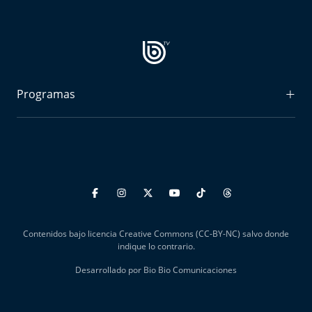
Programas
Radiograma
Expreso Bío Bío
Podría Ser Peor
La Entrevista de Tomás Mosciatti
Contenidos bajo licencia Creative Commons (CC-BY-NC) salvo donde
Entrevistas BioBioTV
indique lo contrario.
Desarrollado por Bio Bio Comunicaciones
Comentarios de Tomás Mosciatti
Más de Ti Podcast