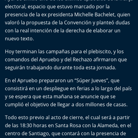
Del Fin del Mundo
electoral, espacio que estuvo marcado por la
presencia de la ex presidenta Michelle Bachelet, quien
Deportes
valoró la propuesta de la Convención y planteó dudas
con la real intención de la derecha de elaborar un
Conexión Digital
nuevo texto.
La Ruta del Pulsar
Hoy terminan las campañas para el plebiscito, y los
comandos del Apruebo y del Rechazo afirmaron que
Psicología Abierta
seguirán trabajando durante toda esta jornada.
Impacto Tecnológico
En el Apruebo prepararon un “Súper Jueves”, que
consistirá en un despliegue en ferias a lo largo del país
Sesiones Dieciocheras
y se espera que esta mañana se anuncie que se
cumplió el objetivo de llegar a dos millones de casas.
Expreso PM
Todo esto previo al acto de cierre, el cual será a partir
de las 18:30 horas en Santa Rosa con la Alameda, en el
Conecta Vida
centro de Santiago, que contará con la presencia de