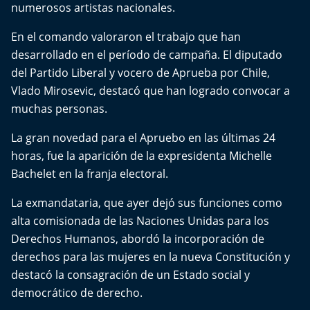
numerosos artistas nacionales.
El Mejor País de Chile
En el comando valoraron el trabajo que han
Te invito a tomar once
desarrollado en el período de campaña. El diputado
del Partido Liberal y vocero de Aprueba por Chile,
Bío Bío en Ruta
Vlado Mirosevic, destacó que han logrado convocar a
muchas personas.
Especiales
La gran novedad para el Apruebo en las últimas 24
Chiche cuadra y su parrilla
horas, fue la aparición de la expresidenta Michelle
Bachelet en la franja electoral.
Motorfem
La exmandataria, que ayer dejó sus funciones como
Agenda Propia
alta comisionada de las Naciones Unidas para los
Derechos Humanos, abordó la incorporación de
Chile, Historia de 30 años
derechos para las mujeres en la nueva Constitución y
destacó la consagración de un Estado social y
Carrera a La Moneda
democrático de derecho.