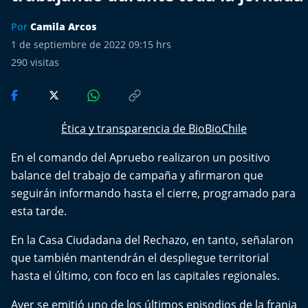
Más de Ti Podcast
Por
Camila Arcos
Realizadores
1 de septiembre de 2022 09:15 hrs
290
visitas
Retropop
De Plato en Plato
Ética y transparencia de BioBioChile
Los Inestables
En el comando del Apruebo realizaron un positivo
balance del trabajo de campaña y afirmaron que
Más de 100 Días
seguirán informando hasta el cierre, programado para
esta tarde.
Tu Mereces Ser Feliz
En la Casa Ciudadana del Rechazo, en tanto, señalaron
Efemérides
que también mantendrán el despliegue territorial
hasta el último, con foco en las capitales regionales.
Cultura y Espectáculos
Ayer se emitió uno de los últimos episodios de la franja