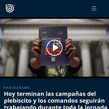
PROGRAMAS
OPINIÓN
Radiograma
PODCAST RADIOGRAMA
Expreso Bío Bío
Podría Ser Peor
La Entrevista de Tomás Mosciatti
Entrevistas BioBioTV
RADIOGRAMA
Hoy terminan las campañas del
Comentarios de Tomás Mosciatti
plebiscito y los comandos seguirán
trabajando durante toda la jornada