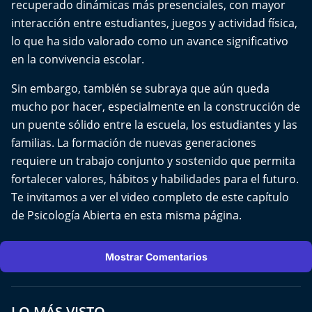
recuperado dinámicas más presenciales, con mayor
El Mejor País de Chile
interacción entre estudiantes, juegos y actividad física,
lo que ha sido valorado como un avance significativo
Te invito a tomar once
en la convivencia escolar.
Bío Bío en Ruta
Sin embargo, también se subraya que aún queda
mucho por hacer, especialmente en la construcción de
Especiales
un puente sólido entre la escuela, los estudiantes y las
familias. La formación de nuevas generaciones
Chiche cuadra y su parrilla
requiere un trabajo conjunto y sostenido que permita
fortalecer valores, hábitos y habilidades para el futuro.
Motorfem
Te invitamos a ver el video completo de este capítulo
de Psicología Abierta en esta misma página.
Agenda Propia
Chile, Historia de 30 años
Mostrar Comentarios
Carrera a La Moneda
LO MÁS VISTO