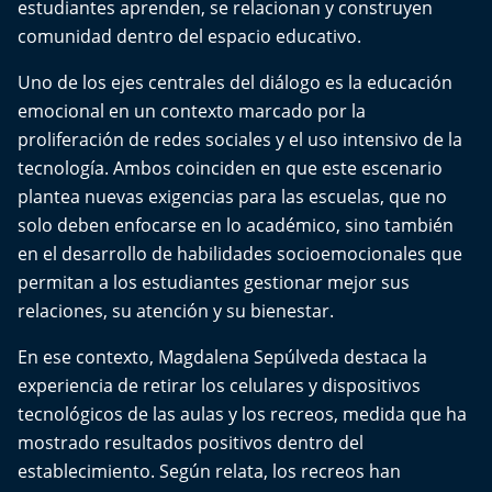
estudiantes aprenden, se relacionan y construyen
Del Fin del Mundo
comunidad dentro del espacio educativo.
Deportes
Uno de los ejes centrales del diálogo es la educación
emocional en un contexto marcado por la
Conexión Digital
proliferación de redes sociales y el uso intensivo de la
tecnología. Ambos coinciden en que este escenario
La Ruta del Pulsar
plantea nuevas exigencias para las escuelas, que no
solo deben enfocarse en lo académico, sino también
Psicología Abierta
en el desarrollo de habilidades socioemocionales que
permitan a los estudiantes gestionar mejor sus
Impacto Tecnológico
relaciones, su atención y su bienestar.
Sesiones Dieciocheras
En ese contexto, Magdalena Sepúlveda destaca la
experiencia de retirar los celulares y dispositivos
Expreso PM
tecnológicos de las aulas y los recreos, medida que ha
mostrado resultados positivos dentro del
Conecta Vida
establecimiento. Según relata, los recreos han