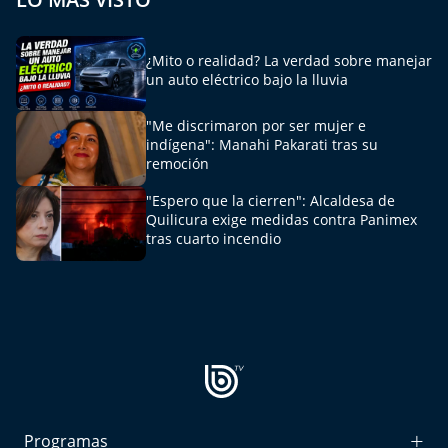
Aquí Estamos
¿Mito o realidad? La verdad sobre manejar
Sello de raza
un auto eléctrico bajo la lluvia
Trasnoche
"Me discrimaron por ser mujer e
indígena": Manahi Pakarati tras su
Reto Inmobiliario
remoción
"Espero que la cierren": Alcaldesa de
Punto de Encuentro
Quilicura exige medidas contra Panimex
tras cuarto incendio
Yo invito
Programas