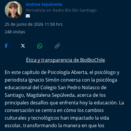
Más de Ti Podcast
Andrea Sepúlveda
Periodista en Radio Bío Bío Santiago
Realizadores
25 de junio de 2026 11:50 hrs
Retropop
248
visitas
De Plato en Plato
Ética y transparencia de BioBioChile
Los Inestables
En este capítulo de Psicología Abierta, el psicólogo y
Más de 100 Días
periodista Ignacio Simón conversa con la psicóloga
educacional del Colegio San Pedro Nolasco de
Tu Mereces Ser Feliz
Santiago, Magdalena Sepúlveda, acerca de los
principales desafíos que enfrenta hoy la educación. La
Efemérides
conversación se centra en cómo los cambios
culturales y tecnológicos han impactado la vida
Cultura y Espectáculos
escolar, transformando la manera en que los