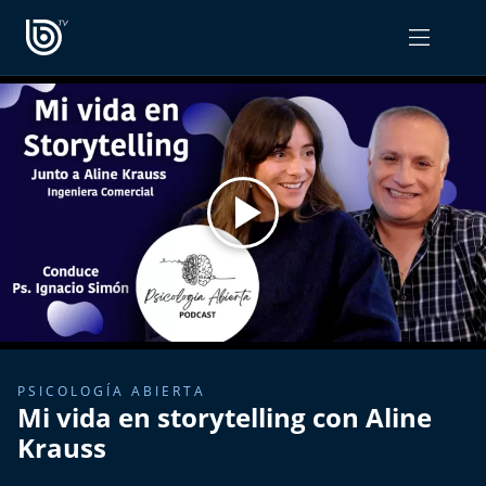
PROGRAMAS
OPINIÓN
Radiograma
PODCAST RADIOGRAMA
Expreso Bío Bío
Podría Ser Peor
La Entrevista de Tomás Mosciatti
Entrevistas BioBioTV
PSICOLOGÍA ABIERTA
Mi vida en storytelling con Aline
Comentarios de Tomás Mosciatti
Krauss