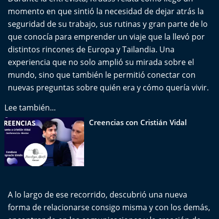
Del Fin del Mundo
momento en que sintió la necesidad de dejar atrás la
seguridad de su trabajo, sus rutinas y gran parte de lo
Deportes
que conocía para emprender un viaje que la llevó por
distintos rincones de Europa y Tailandia. Una
Conexión Digital
experiencia que no solo amplió su mirada sobre el
mundo, sino que también le permitió conectar con
La Ruta del Pulsar
nuevas preguntas sobre quién era y cómo quería vivir.
Psicología Abierta
Lee también...
Creencias con Cristián Vidal
Impacto Tecnológico
Sesiones Dieciocheras
Expreso PM
A lo largo de ese recorrido, descubrió una nueva
Conecta Vida
forma de relacionarse consigo misma y con los demás,