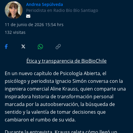
Más de Ti Podcast
Andrea Sepúlveda
Periodista en Radio Bío Bío Santiago
Realizadores
11 de junio de 2026 15:54 hrs
Retropop
132
visitas
De Plato en Plato
Ética y transparencia de BioBioChile
Los Inestables
En un nuevo capítulo de Psicología Abierta, el
Más de 100 Días
psicólogo y periodista Ignacio Simón conversa con la
ingeniera comercial Aline Krauss, quien comparte una
Tu Mereces Ser Feliz
inspiradora historia de transformación personal
marcada por la autoobservación, la búsqueda de
Efemérides
sentido y la valentía de tomar decisiones que
cambiaron el rumbo de su vida.
Cultura y Espectáculos
Durante la entrevista, Krauss relata cómo llegó un