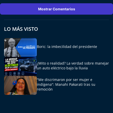
Aquí Estamos
Mostrar Comentarios
Sello de raza
LO MÁS VISTO
Trasnoche
Reto Inmobiliario
Boric: la imbecilidad del presidente
Punto de Encuentro
¿Mito o realidad? La verdad sobre manejar
Yo invito
un auto eléctrico bajo la lluvia
"Me discrimaron por ser mujer e
indígena": Manahi Pakarati tras su
remoción