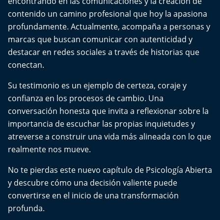
encontrando en las comunicaciones y la creación de
El Mejor País de Chile
contenido un camino profesional que hoy la apasiona
profundamente. Actualmente, acompaña a personas y
Te invito a tomar once
marcas que buscan comunicar con autenticidad y
destacar en redes sociales a través de historias que
Bío Bío en Ruta
conectan.
Especiales
Su testimonio es un ejemplo de certeza, coraje y
confianza en los procesos de cambio. Una
Chiche cuadra y su parrilla
conversación honesta que invita a reflexionar sobre la
importancia de escuchar las propias inquietudes y
Motorfem
atreverse a construir una vida más alineada con lo que
realmente nos mueve.
Agenda Propia
No te pierdas este nuevo capítulo de Psicología Abierta
Chile, Historia de 30 años
y descubre cómo una decisión valiente puede
convertirse en el inicio de una transformación
Carrera a La Moneda
profunda.