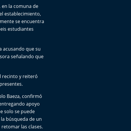
d, en la comuna de
l establecimiento,
almente se encuentra
seis estudiantes
la acusando que su
esora señalando que
recinto y reiteró
 presentes.
ablo Baeza, confirmó
á entregando apoyo
que solo se puede
o la búsqueda de un
retomar las clases.