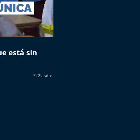
e está sin
722
visitas