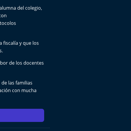
 alumna del colegio,
con
otocolos
fiscalía y que los
s.
abor de los docentes
de las familias
uación con mucha