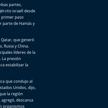
ambas partes,
jército israelí desde
e primer paso
or parte de Hamás y
, Qatar, que generó
, Rusia y China.
ipales líderes de la
. La presión
a estabilizar la
ica que condujo al
stados Unidos, dijo,
que la región
, agregó, descansa
 en organismos