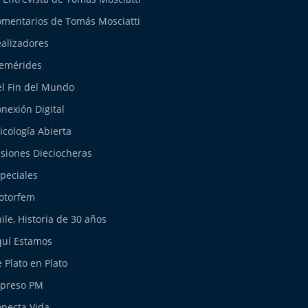
mentarios de Tomás Mosciatti
alizadores
emérides
l Fin del Mundo
nexión Digital
icología Abierta
siones Dieciocheras
peciales
otorfem
ile, Historia de 30 años
uí Estamos
 Plato en Plato
xpreso PM
necta Vida