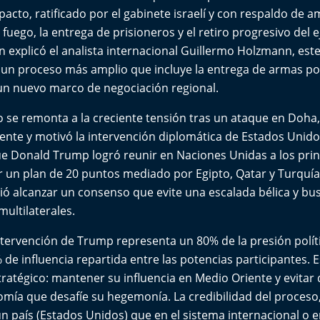
 pacto, ratificado por el gabinete israelí y con respaldo de 
fuego, la entrega de prisioneros y el retiro progresivo del e
 explicó el analista internacional Guillermo Holzmann, est
de un proceso más amplio que incluye la entrega de armas p
 un nuevo marco de negociación regional.
o se remonta a la creciente tensión tras un ataque en Doha
nte y motivó la intervención diplomática de Estados Unidos
 Donald Trump logró reunir en Naciones Unidas a los princ
r un plan de 20 puntos mediado por Egipto, Qatar y Turquía
ió alcanzar un consenso que evite una escalada bélica y busc
multilaterales.
ntervención de Trump representa un 80% de la presión polít
de influencia repartida entre las potencias participantes. E
tratégico: mantener su influencia en Medio Oriente y evitar 
mía que desafíe su hegemonía. La credibilidad del proceso
un país (Estados Unidos) que en el sistema internacional o