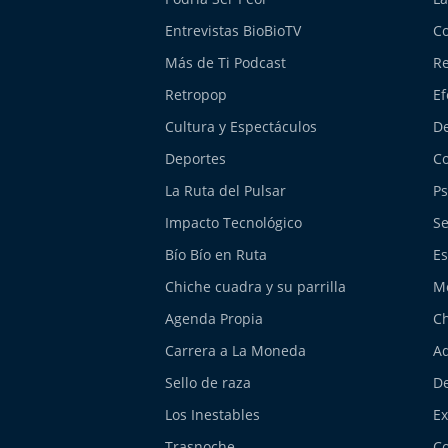
Entrevistas BioBioTV
Co
Más de Ti Podcast
Re
Retropop
Ef
Cultura y Espectáculos
De
Deportes
Co
La Ruta del Pulsar
Ps
Impacto Tecnológico
Se
Bío Bío en Ruta
Es
Chiche cuadra y su parrilla
M
Agenda Propia
Ch
Carrera a La Moneda
Aq
Sello de raza
De
Los Inestables
E
Trasnoche
Co