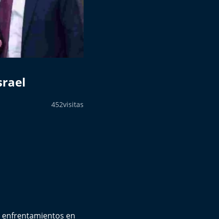
srael
452
visitas
e enfrentamientos en