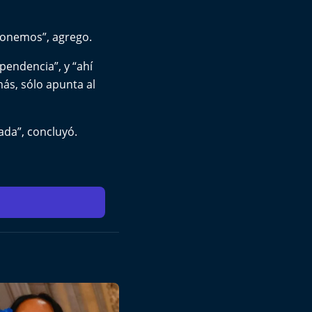
xionemos”, agrego.
pendencia”, y “ahí
más, sólo apunta al
nada”, concluyó.