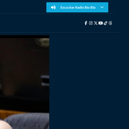
Escuchar Radio Bío Bío