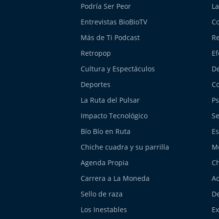
Podría Ser Peor
La
Entrevistas BioBioTV
Co
Más de Ti Podcast
Re
Retropop
Ef
Cultura y Espectáculos
De
Deportes
Co
La Ruta del Pulsar
Ps
Impacto Tecnológico
Se
Bío Bío en Ruta
Es
Chiche cuadra y su parrilla
M
Agenda Propia
Ch
Carrera a La Moneda
Aq
Sello de raza
De
Los Inestables
E