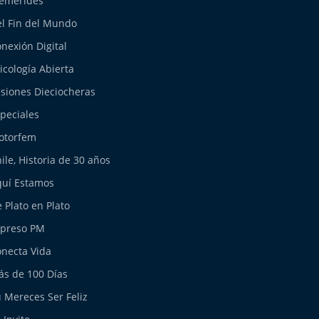
emérides
l Fin del Mundo
nexión Digital
icología Abierta
siones Dieciocheras
peciales
otorfem
ile, Historia de 30 años
uí Estamos
 Plato en Plato
xpreso PM
necta Vida
s de 100 Días
 Mereces Ser Feliz