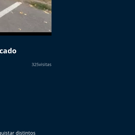
rcado
325
visitas
istar distintos