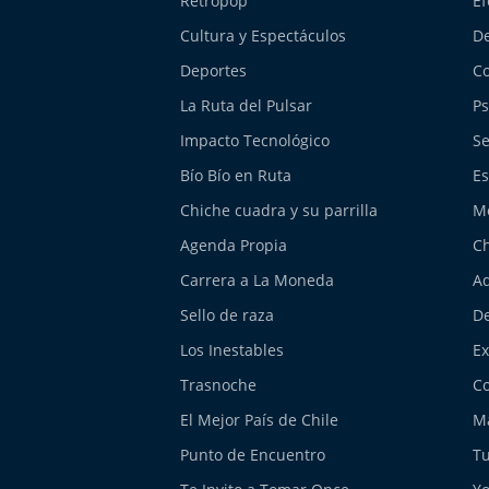
Retropop
Ef
Cultura y Espectáculos
De
Deportes
Co
La Ruta del Pulsar
Ps
Impacto Tecnológico
Se
Bío Bío en Ruta
Es
Chiche cuadra y su parrilla
M
Agenda Propia
Ch
Carrera a La Moneda
Aq
Sello de raza
De
Los Inestables
E
Trasnoche
Co
El Mejor País de Chile
Má
Punto de Encuentro
Tu