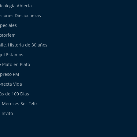
icología Abierta
siones Dieciocheras
peciales
otorfem
ile, Historia de 30 años
uí Estamos
 Plato en Plato
xpreso PM
necta Vida
s de 100 Días
 Mereces Ser Feliz
 Invito