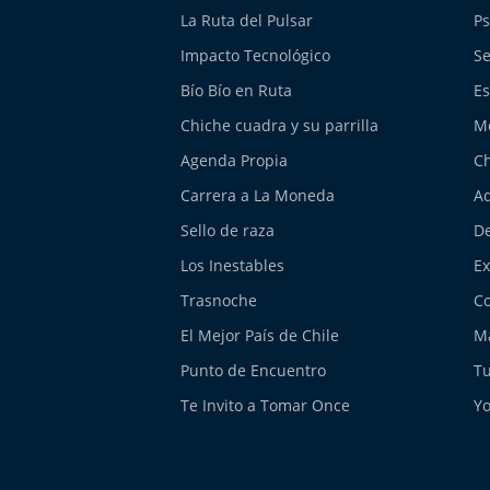
La Ruta del Pulsar
Ps
Impacto Tecnológico
Se
Bío Bío en Ruta
Es
Chiche cuadra y su parrilla
M
Agenda Propia
Ch
Carrera a La Moneda
Aq
Sello de raza
De
Los Inestables
E
Trasnoche
Co
El Mejor País de Chile
Má
Punto de Encuentro
Tu
Te Invito a Tomar Once
Yo