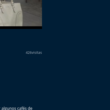
426
visitas
 algunos cafés de