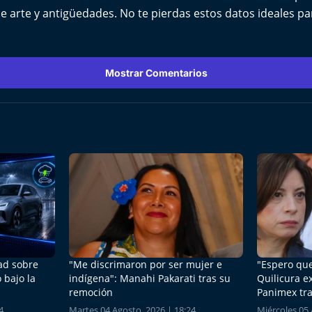
de arte y antigüedades. No te pierdas estos datos ideales pa
Mostrar Comentarios
dad sobre
"Me discrimaron por ser mujer e
"Espero que
 bajo la
indígena": Manahi Pakarati tras su
Quilicura e
remoción
Panimex tra
4
Martes 04 Agosto, 2026 | 18:24
Miércoles 05 