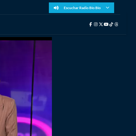
Escuchar Radio Bío Bío