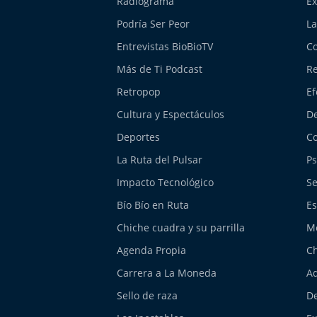
Radiograma
Ex
Podría Ser Peor
La
Entrevistas BioBioTV
Co
Más de Ti Podcast
Re
Retropop
Ef
Cultura y Espectáculos
De
Deportes
Co
La Ruta del Pulsar
Ps
Impacto Tecnológico
Se
Bío Bío en Ruta
Es
Chiche cuadra y su parrilla
M
Agenda Propia
Ch
Carrera a La Moneda
Aq
Sello de raza
De