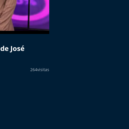
 de José
264
visitas