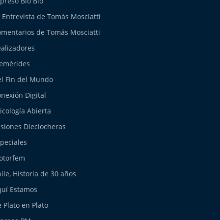
preso Bío Bío
 Entrevista de Tomás Mosciatti
mentarios de Tomás Mosciatti
alizadores
emérides
l Fin del Mundo
nexión Digital
icología Abierta
siones Dieciocheras
peciales
otorfem
ile, Historia de 30 años
uí Estamos
 Plato en Plato