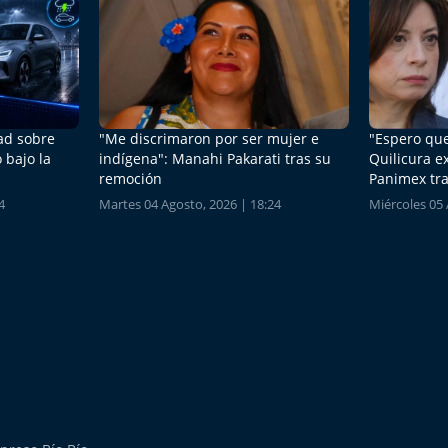
dad sobre
"Me discrimaron por ser mujer e
"Espero que
 bajo la
indígena": Manahi Pakarati tras su
Quilicura e
remoción
Panimex tra
4
Martes 04 Agosto, 2026 | 18:24
Miércoles 05 