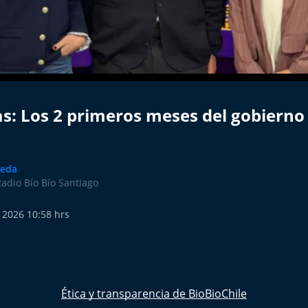
s: Los 2 primeros meses del gobierno
veda
Radio Bío Bío Santiago
 2026 10:58 hrs
Ética y transparencia de BioBioChile