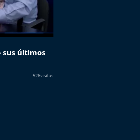
o sus últimos
526
visitas