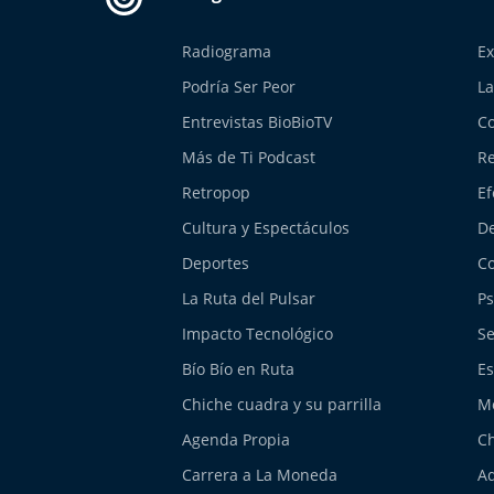
Radiograma
Ex
Podría Ser Peor
La
Entrevistas BioBioTV
Co
Más de Ti Podcast
Re
Retropop
Ef
Cultura y Espectáculos
De
Deportes
Co
La Ruta del Pulsar
Ps
Impacto Tecnológico
Se
Bío Bío en Ruta
Es
Chiche cuadra y su parrilla
M
Agenda Propia
Ch
Carrera a La Moneda
Aq