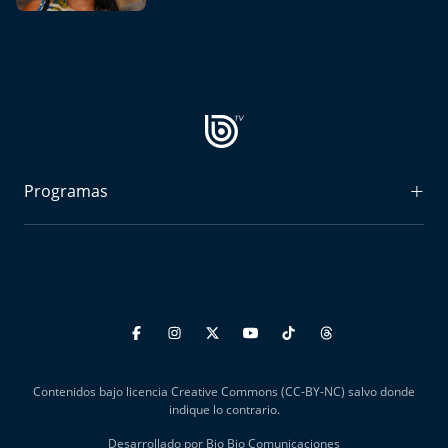
Programas
Radiograma
Expreso Bío Bío
Podría Ser Peor
La Entrevista de Tomás Mosciatti
Contenidos bajo licencia Creative Commons (CC-BY-NC) salvo donde
Entrevistas BioBioTV
indique lo contrario.
Desarrollado por Bio Bio Comunicaciones
Comentarios de Tomás Mosciatti