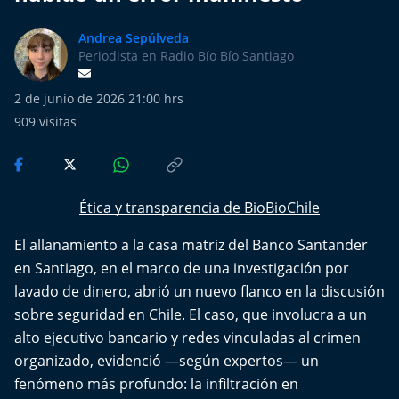
Más de Ti Podcast
Andrea Sepúlveda
Realizadores
Periodista en Radio Bío Bío Santiago
Retropop
2 de junio de 2026 21:00 hrs
909
visitas
De Plato en Plato
Los Inestables
Ética y transparencia de BioBioChile
Más de 100 Días
El allanamiento a la casa matriz del Banco Santander
en Santiago, en el marco de una investigación por
Tu Mereces Ser Feliz
lavado de dinero, abrió un nuevo flanco en la discusión
sobre seguridad en Chile. El caso, que involucra a un
Efemérides
alto ejecutivo bancario y redes vinculadas al crimen
organizado, evidenció —según expertos— un
Cultura y Espectáculos
fenómeno más profundo: la infiltración en