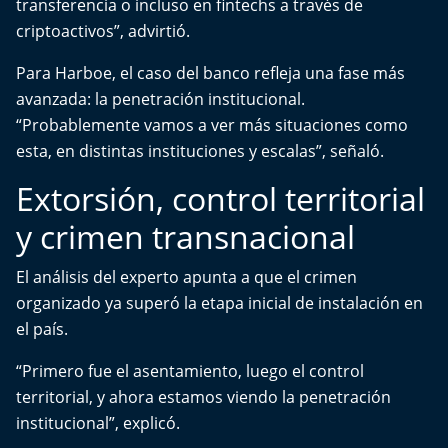
transferencia o incluso en fintechs a través de
El Mejor País de Chile
criptoactivos”, advirtió.
Te invito a tomar once
Para Harboe, el caso del banco refleja una fase más
avanzada: la penetración institucional.
Bío Bío en Ruta
“Probablemente vamos a ver más situaciones como
esta, en distintas instituciones y escalas”, señaló.
Especiales
Extorsión, control territorial
Chiche cuadra y su parrilla
y crimen transnacional
Motorfem
El análisis del experto apunta a que el crimen
organizado ya superó la etapa inicial de instalación en
Agenda Propia
el país.
Chile, Historia de 30 años
“Primero fue el asentamiento, luego el control
territorial, y ahora estamos viendo la penetración
Carrera a La Moneda
institucional”, explicó.