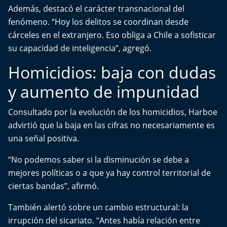
Aquí Estamos
Además, destacó el carácter transnacional del
fenómeno. “Hoy los delitos se coordinan desde
Sello de raza
cárceles en el extranjero. Eso obliga a Chile a sofisticar
su capacidad de inteligencia”, agregó.
Trasnoche
Homicidios: baja con dudas
Reto Inmobiliario
y aumento de impunidad
Punto de Encuentro
Consultado por la evolución de los homicidios, Harboe
advirtió que la baja en las cifras no necesariamente es
Yo invito
una señal positiva.
“No podemos saber si la disminución se debe a
mejores políticas o a que ya hay control territorial de
ciertas bandas”, afirmó.
También alertó sobre un cambio estructural: la
irrupción del sicariato. “Antes había relación entre