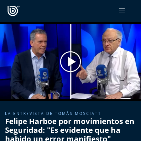
PROGRAMAS
OPINIÓN
Radiograma
PODCAST RADIOGRAMA
Expreso Bío Bío
Podría Ser Peor
La Entrevista de Tomás Mosciatti
Entrevistas BioBioTV
LA ENTREVISTA DE TOMÁS MOSCIATTI
Felipe Harboe por movimientos en
Comentarios de Tomás Mosciatti
Seguridad: "Es evidente que ha
habido un error manifiesto"