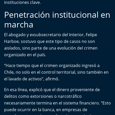
instituciones clave.
Del Fin del Mundo
Penetración institucional en
Deportes
marcha
Conexión Digital
El abogado y exsubsecretario del Interior, Felipe
La Ruta del Pulsar
Harboe, sostuvo que este tipo de casos no son
aislados, sino parte de una evolución del crimen
Psicología Abierta
organizado en el país.
“Hace tiempo que el crimen organizado ingresó a
Impacto Tecnológico
Chile, no solo en el control territorial, sino también en
el lavado de activos”, afirmó.
Sesiones Dieciocheras
En esa línea, explicó que el dinero proveniente de
Expreso PM
delitos como extorsiones o narcotráfico
necesariamente termina en el sistema financiero. “Esto
Conecta Vida
puede ocurrir en la banca, en empresas de