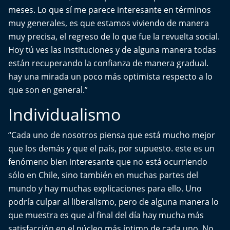
Del Fin del Mundo
meses. Lo que sí me parece interesante en términos
muy generales, es que estamos viviendo de manera
Deportes
muy precisa, el regreso de lo que fue la revuelta social.
Hoy tú ves las instituciones y de alguna manera todas
Conexión Digital
están recuperando la confianza de manera gradual.
hay una mirada un poco más optimista respecto a lo
La Ruta del Pulsar
que son en general.”
Psicología Abierta
Individualismo
Impacto Tecnológico
“Cada uno de nosotros piensa que está mucho mejor
que los demás y que el país, por supuesto. este es un
Sesiones Dieciocheras
fenómeno bien interesante que no está ocurriendo
sólo en Chile, sino también en muchas partes del
Expreso PM
mundo y hay muchas explicaciones para ello. Uno
podría culpar al liberalismo, pero de alguna manera lo
Conecta Vida
que muestra es que al final del día hay mucha más
satisfacción en el núcleo más íntimo de cada uno. No