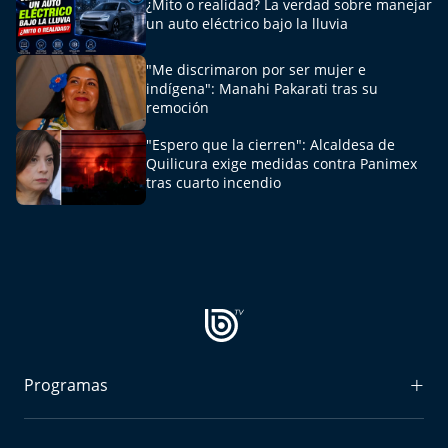
¿Mito o realidad? La verdad sobre manejar
Del Fin del Mundo
un auto eléctrico bajo la lluvia
Deportes
"Me discrimaron por ser mujer e
indígena": Manahi Pakarati tras su
Conexión Digital
remoción
"Espero que la cierren": Alcaldesa de
La Ruta del Pulsar
Quilicura exige medidas contra Panimex
tras cuarto incendio
Psicología Abierta
Impacto Tecnológico
Sesiones Dieciocheras
Expreso PM
Programas
Conecta Vida
Radiograma