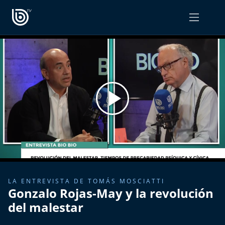
PROGRAMAS
OPINIÓN
Radiograma
PODCAST RADIOGRAMA
Expreso Bío Bío
Podría Ser Peor
La Entrevista de Tomás Mosciatti
Entrevistas BioBioTV
LA ENTREVISTA DE TOMÁS MOSCIATTI
Gonzalo Rojas-May y la revolución
Comentarios de Tomás Mosciatti
del malestar