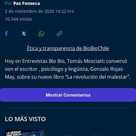
Más de Ti Podcast
Por
Paz Fonseca
2 de noviembre de 2020 14:22 hrs
Realizadores
16.544
visitas
Retropop
De Plato en Plato
Ética y transparencia de BioBioChile
Hoy en Entrevistas Bio Bio, Tomás Mosciatti conversó
Los Inestables
son el escritor , psicólogo y lingüista, Gonzalo Rojas-
May, sobre su nuevo libro “La revolución del malestar”.
Más de 100 Días
Tu Mereces Ser Feliz
Mostrar Comentarios
Efemérides
LO MÁS VISTO
Cultura y Espectáculos