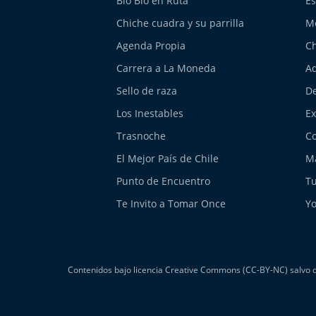
Bío Bío en Ruta
Es
Chiche cuadra y su parrilla
M
Agenda Propia
Ch
Carrera a La Moneda
Aq
Sello de raza
De
Los Inestables
E
Trasnoche
Co
El Mejor País de Chile
Má
Punto de Encuentro
Tu
Te Invito a Tomar Once
Yo
Contenidos bajo licencia Creative Commons (CC-BY-NC) salvo do