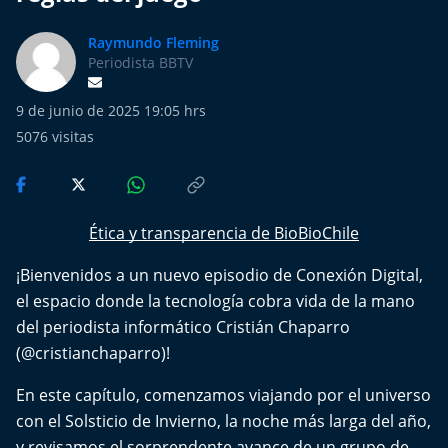
Más de Ti Podcast
Raymundo Fleming
Realizadores
Periodista BBTV
Retropop
9 de junio de 2025 19:05 hrs
5076
visitas
De Plato en Plato
Los Inestables
Ética y transparencia de BioBioChile
Más de 100 Días
¡Bienvenidos a un nuevo episodio de Conexión Digital,
el espacio donde la tecnología cobra vida de la mano
Tu Mereces Ser Feliz
del periodista informático Cristián Chaparro
(@cristianchaparro)!
Efemérides
En este capítulo, comenzamos viajando por el universo
Cultura y Espectáculos
con el Solsticio de Invierno, la noche más larga del año,
y revisamos el sorprendente avance de un grupo de