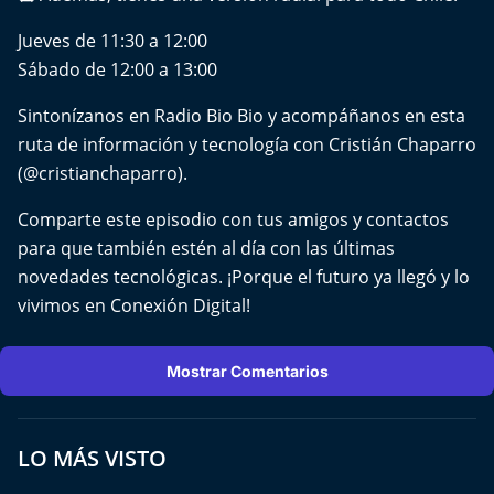
Aquí Estamos
Jueves de 11:30 a 12:00
Sábado de 12:00 a 13:00
Sello de raza
Sintonízanos en Radio Bio Bio y acompáñanos en esta
Trasnoche
ruta de información y tecnología con Cristián Chaparro
(@cristianchaparro).
Reto Inmobiliario
Comparte este episodio con tus amigos y contactos
Punto de Encuentro
para que también estén al día con las últimas
novedades tecnológicas. ¡Porque el futuro ya llegó y lo
Yo invito
vivimos en Conexión Digital!
Mostrar Comentarios
LO MÁS VISTO