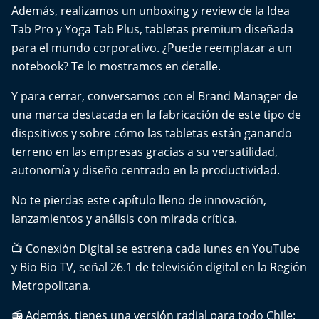
El Mejor País de Chile
Además, realizamos un unboxing y review de la Idea
Tab Pro y Yoga Tab Plus, tabletas premium diseñada
Te invito a tomar once
para el mundo corporativo. ¿Puede reemplazar a un
notebook? Te lo mostramos en detalle.
Bío Bío en Ruta
Y para cerrar, conversamos con el Brand Manager de
una marca destacada en la fabricación de este tipo de
Especiales
dispsitivos y sobre cómo las tabletas están ganando
Chiche cuadra y su parrilla
terreno en las empresas gracias a su versatilidad,
autonomía y diseño centrado en la productividad.
Motorfem
No te pierdas este capítulo lleno de innovación,
lanzamientos y análisis con mirada crítica.
Agenda Propia
📺 Conexión Digital se estrena cada lunes en YouTube
Chile, Historia de 30 años
y Bio Bio TV, señal 26.1 de televisión digital en la Región
Metropolitana.
Carrera a La Moneda
📻 Además, tienes una versión radial para todo Chile: