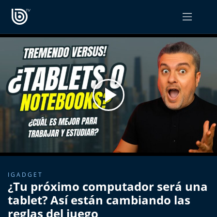
PROGRAMAS
OPINIÓN
Radiograma
PODCAST RADIOGRAMA
Expreso Bío Bío
Podría Ser Peor
La Entrevista de Tomás Mosciatti
Entrevistas BioBioTV
IGADGET
¿Tu próximo computador será una
Comentarios de Tomás Mosciatti
tablet? Así están cambiando las
reglas del juego