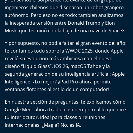
Del Fin del Mundo
ingenieros chilenos que diseñaron un robot granjero
autónomo. Pero eso no es todo: también analizamos
Deportes
la inesperada tensión entre Donald Trump y Elon
Musk, que terminó con la baja de una nave de SpaceX.
Conexión Digital
Y por supuesto, no podía faltar el gran evento del año:
La Ruta del Pulsar
te contamos todo sobre la WWDC 2025, donde Apple
reveló su evolución más ambiciosa con el nuevo
Psicología Abierta
diseño “Liquid Glass”, iOS 26, macOS Tahoe y la
segunda generación de su inteligencia artificial: Apple
Impacto Tecnológico
Intelligence. ¿Lo mejor? ¡iPad Pro ahora permite
ventanas flotantes al estilo de un computador!
Sesiones Dieciocheras
En nuestra sección de preguntas, te explicamos cómo
Expreso PM
Google Meet ahora traduce en tiempo real lo que dice
tu interlocutor, ideal para clases o reuniones
Conecta Vida
internacionales. ¿Magia? No, es IA.