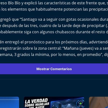
so Bío Bío y explicó las características de este frente que, 
in los elementos que habitualmente potencian las precipitac
gregó que “Santiago va a seguir con gotas ocasionales dur
después de las tres, cuatro de la tarde deje de precipitar (…
robablemente siga con algunos chubascos durante el resto de
ién entregó el pronóstico para los próximos días, advirtiend
egistrarán sobre la zona central: “Mañana (jueves) va a ser 
 semana, 3 grados la mínima, por lo menos, en promedio”, di
Mostrar Comentarios