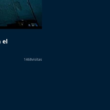
 el
1468
visitas