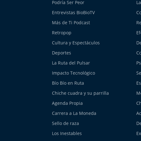
Podría Ser Peor
La
Entrevistas BioBioTV
Co
Más de Ti Podcast
Re
Retropop
Ef
Cultura y Espectáculos
De
Deportes
Co
La Ruta del Pulsar
Ps
Impacto Tecnológico
Se
Bío Bío en Ruta
Es
Chiche cuadra y su parrilla
M
Agenda Propia
Ch
Carrera a La Moneda
Aq
Sello de raza
De
Los Inestables
E