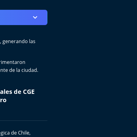
, generando las
erimentaron
nte de la ciudad.
iales de CGE
tro
gica de Chile
,