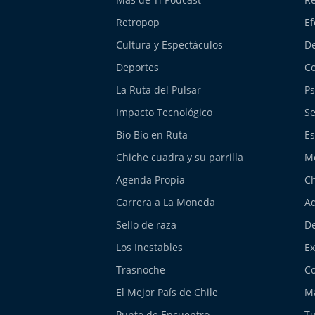
Retropop
Ef
Cultura y Espectáculos
De
Deportes
Co
La Ruta del Pulsar
Ps
Impacto Tecnológico
Se
Bío Bío en Ruta
Es
Chiche cuadra y su parrilla
M
Agenda Propia
Ch
Carrera a La Moneda
Aq
Sello de raza
De
Los Inestables
E
Trasnoche
Co
El Mejor País de Chile
Má
Punto de Encuentro
Tu