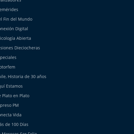
emérides
l Fin del Mundo
nexión Digital
icología Abierta
siones Dieciocheras
peciales
otorfem
ile, Historia de 30 años
uí Estamos
 Plato en Plato
xpreso PM
necta Vida
s de 100 Días
 Mereces Ser Feliz