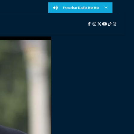
Escuchar Radio Bío Bío