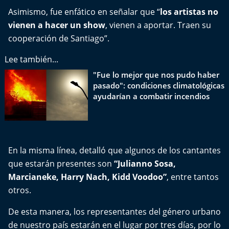
Del Fin del Mundo
Asimismo, fue enfático en señalar que “
los artistas no
vienen a hacer un show
, vienen a aportar. Traen su
Deportes
cooperación de Santiago”.
Conexión Digital
Lee también...
"Fue lo mejor que nos pudo haber
La Ruta del Pulsar
pasado": condiciones climatológicas
ayudarían a combatir incendios
Psicología Abierta
Impacto Tecnológico
En la misma línea, detalló que algunos de los cantantes
Sesiones Dieciocheras
que estarán presentes son
“
Julianno Sosa
,
Marcianeke
, Harry Nach, Kidd Voodoo”
, entre tantos
Expreso PM
otros.
Conecta Vida
De esta manera, los representantes del género urbano
de nuestro país estarán en el lugar por tres días, por lo