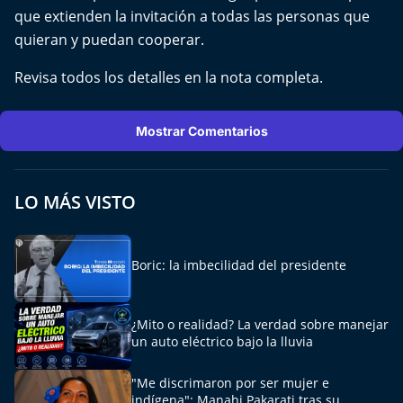
El Mejor País de Chile
que extienden la invitación a todas las personas que
quieran y puedan cooperar.
Te invito a tomar once
Revisa todos los detalles en la nota completa.
Bío Bío en Ruta
Mostrar Comentarios
Especiales
Chiche cuadra y su parrilla
LO MÁS VISTO
Motorfem
Boric: la imbecilidad del presidente
Agenda Propia
Chile, Historia de 30 años
¿Mito o realidad? La verdad sobre manejar
un auto eléctrico bajo la lluvia
Carrera a La Moneda
"Me discrimaron por ser mujer e
indígena": Manahi Pakarati tras su