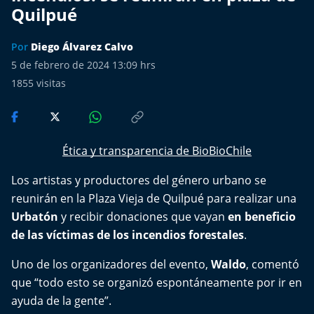
Más de Ti Podcast
Quilpué
Realizadores
Por
Diego Álvarez Calvo
5 de febrero de 2024 13:09 hrs
Retropop
1855
visitas
De Plato en Plato
Los Inestables
Ética y transparencia de BioBioChile
Los artistas y productores del género urbano se
Más de 100 Días
reunirán en la Plaza Vieja de Quilpué para realizar una
Tu Mereces Ser Feliz
Urbatón
y recibir donaciones que vayan
en beneficio
de las víctimas de los incendios forestales
.
Efemérides
Uno de los organizadores del evento,
Waldo
, comentó
que “todo esto se organizó espontáneamente por ir en
Cultura y Espectáculos
ayuda de la gente”.