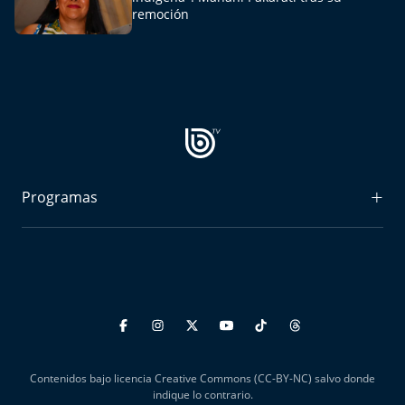
Aquí Estamos
remoción
Sello de raza
Trasnoche
Reto Inmobiliario
Punto de Encuentro
Programas
Yo invito
Radiograma
Expreso Bío Bío
Podría Ser Peor
La Entrevista de Tomás Mosciatti
Contenidos bajo licencia Creative Commons (CC-BY-NC) salvo donde
Entrevistas BioBioTV
indique lo contrario.