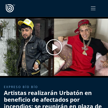
PROGRAMAS
OPINIÓN
Radiograma
PODCAST RADIOGRAMA
Expreso Bío Bío
Podría Ser Peor
La Entrevista de Tomás Mosciatti
Entrevistas BioBioTV
EXPRESO BÍO BÍO
Artistas realizarán Urbatón en
Comentarios de Tomás Mosciatti
beneficio de afectados por
incendios: se reunirán en plaza de