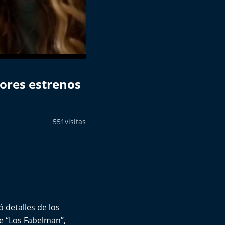
jores estrenos
551
visitas
ó detalles de los
e “Los Fabelman”,