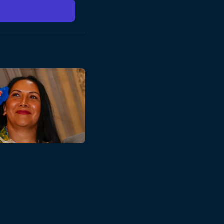
aron por ser mujer e
Manahi Pakarati tras su
sto, 2026 | 18:24