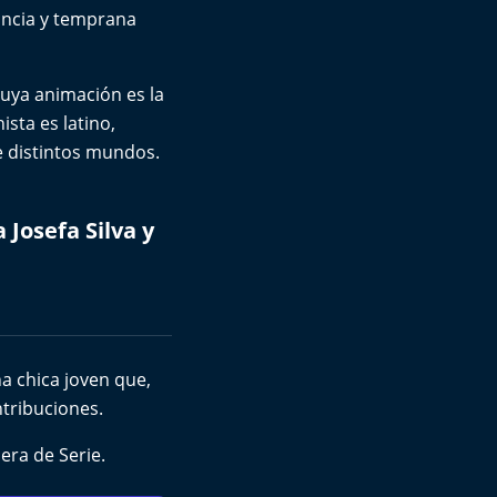
fancia y temprana
uya animación es la
sta es latino,
e distintos mundos.
 Josefa Silva y
a chica joven que,
ntribuciones.
era de Serie.