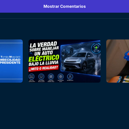
Mostrar Comentarios
 presidente
¿Mito o realidad? La verdad sobre
"Me discrim
manejar un auto eléctrico bajo la
indígena": 
lluvia
remoción
:04
Lunes 03 Agosto, 2026 | 15:24
Martes 04 Ago