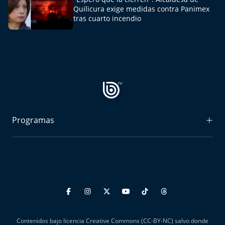
Aquí Estamos
Quilicura exige medidas contra Panimex
tras cuarto incendio
Sello de raza
Trasnoche
Reto Inmobiliario
Punto de Encuentro
Programas
Yo invito
Radiograma
Expreso Bío Bío
Podría Ser Peor
La Entrevista de Tomás Mosciatti
Contenidos bajo licencia Creative Commons (CC-BY-NC) salvo donde