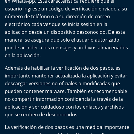
en WhatsApp. Esta característica requiere que el
Del Fin del Mundo
usuario ingrese un código de verificación enviado a su
número de teléfono o a su dirección de correo
Deportes
electrónico cada vez que se inicia sesión en la
aplicación desde un dispositivo desconocido. De esta
Conexión Digital
manera, se asegura que solo el usuario autorizado
puede acceder a los mensajes y archivos almacenados
La Ruta del Pulsar
en la aplicación.
Psicología Abierta
Además de habilitar la verificación de dos pasos, es
importante mantener actualizada la aplicación y evitar
Impacto Tecnológico
descargar versiones no oficiales o modificadas que
pueden contener malware. También es recomendable
Sesiones Dieciocheras
no compartir información confidencial a través de la
aplicación y ser cuidadoso con los enlaces y archivos
Expreso PM
que se reciben de desconocidos.
Conecta Vida
La verificación de dos pasos es una medida importante