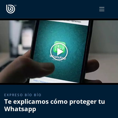
PROGRAMAS
OPINIÓN
Radiograma
PODCAST RADIOGRAMA
Expreso Bío Bío
Podría Ser Peor
La Entrevista de Tomás Mosciatti
Entrevistas BioBioTV
EXPRESO BÍO BÍO
Te explicamos cómo proteger tu
Comentarios de Tomás Mosciatti
Whatsapp