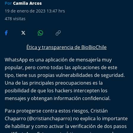
Más de Ti Podcast
Por
Camila Arcos
19 de enero de 2023 13:47 hrs
Realizadores
478
visitas
Retropop
De Plato en Plato
Ética y transparencia de BioBioChile
WhatsApp es una aplicación de mensajería muy
Los Inestables
popular, pero como todas las aplicaciones de este
tipo, tiene sus propias vulnerabilidades de seguridad.
Más de 100 Días
Una de las principales preocupaciones es la
posibilidad de que los hackers intercepten los
Tu Mereces Ser Feliz
mensajes y obtengan información confidencial.
Efemérides
Para protegerse contra estos riesgos, Cristián
Chaparro (@cristianchaparro) no explica lo importante
Cultura y Espectáculos
de habilitar y como activar la verificación de dos pasos