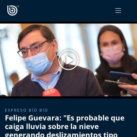
PROGRAMAS
OPINIÓN
Radiograma
PODCAST RADIOGRAMA
Expreso Bío Bío
Podría Ser Peor
La Entrevista de Tomás Mosciatti
Entrevistas BioBioTV
EXPRESO BÍO BÍO
Felipe Guevara: "Es probable que
Comentarios de Tomás Mosciatti
caiga lluvia sobre la nieve
generando deslizamientos tipo