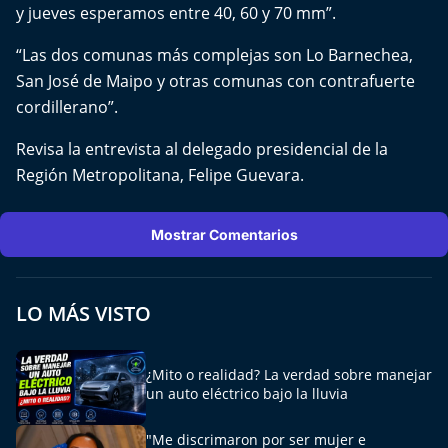
Del Fin del Mundo
y jueves esperamos entre 40, 60 y 70 mm”.
“Las dos comunas más complejas son Lo Barnechea,
Deportes
San José de Maipo y otras comunas con contrafuerte
cordillerano”.
Conexión Digital
Revisa la entrevista al delegado presidencial de la
La Ruta del Pulsar
Región Metropolitana, Felipe Guevara.
Psicología Abierta
Mostrar Comentarios
Impacto Tecnológico
Sesiones Dieciocheras
LO MÁS VISTO
Expreso PM
¿Mito o realidad? La verdad sobre manejar
un auto eléctrico bajo la lluvia
Conecta Vida
"Me discrimaron por ser mujer e