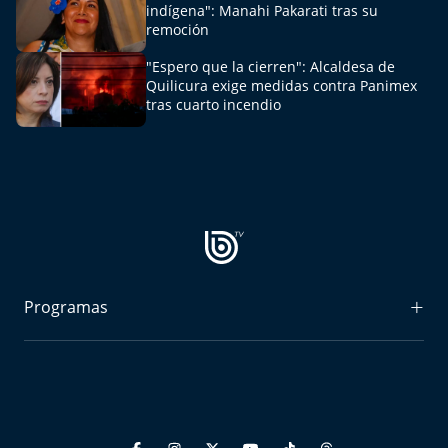
El Mejor País de Chile
indígena": Manahi Pakarati tras su
remoción
Te invito a tomar once
"Espero que la cierren": Alcaldesa de
Quilicura exige medidas contra Panimex
tras cuarto incendio
Bío Bío en Ruta
Especiales
Chiche cuadra y su parrilla
Motorfem
Programas
Agenda Propia
Chile, Historia de 30 años
Radiograma
Expreso Bío Bío
Carrera a La Moneda
Podría Ser Peor