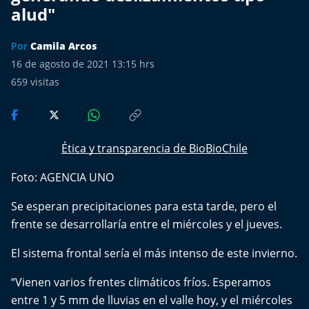
Más de Ti Podcast
alud"
Realizadores
Por
Camila Arcos
16 de agosto de 2021 13:15 hrs
Retropop
659
visitas
De Plato en Plato
Los Inestables
Ética y transparencia de BioBioChile
Foto: AGENCIA UNO
Más de 100 Días
Se esperan precipitaciones para esta tarde, pero el
Tu Mereces Ser Feliz
frente se desarrollaría entre el miércoles y el jueves.
Efemérides
El sistema frontal sería el más intenso de este invierno.
Cultura y Espectáculos
“Vienen varios frentes climáticos fríos. Esperamos
entre 1 y 5 mm de lluvias en el valle hoy, y el miércoles