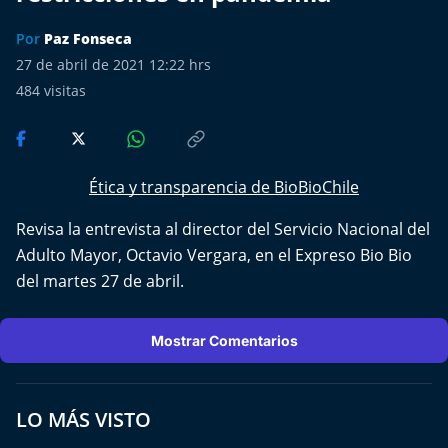
Más de Ti Podcast
Por
Paz Fonseca
Realizadores
27 de abril de 2021 12:22 hrs
484
visitas
Retropop
De Plato en Plato
Ética y transparencia de BioBioChile
Los Inestables
Revisa la entrevista al director del Servicio Nacional del
Adulto Mayor, Octavio Vergara, en el Expreso Bio Bio
Más de 100 Días
del martes 27 de abril.
Tu Mereces Ser Feliz
Mostrar Comentarios
Efemérides
Cultura y Espectáculos
LO MÁS VISTO