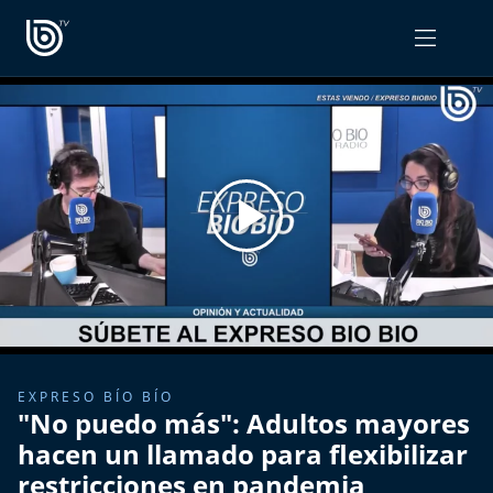
PROGRAMAS
OPINIÓN
Radiograma
PODCAST RADIOGRAMA
Expreso Bío Bío
Podría Ser Peor
La Entrevista de Tomás Mosciatti
Entrevistas BioBioTV
EXPRESO BÍO BÍO
"No puedo más": Adultos mayores
Comentarios de Tomás Mosciatti
hacen un llamado para flexibilizar
restricciones en pandemia