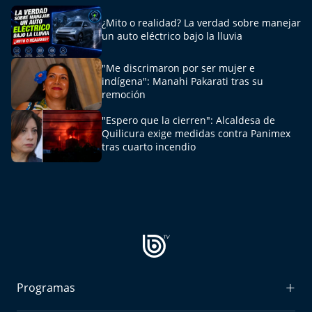
Del Fin del Mundo
¿Mito o realidad? La verdad sobre manejar
un auto eléctrico bajo la lluvia
Deportes
"Me discrimaron por ser mujer e
Conexión Digital
indígena": Manahi Pakarati tras su
remoción
La Ruta del Pulsar
"Espero que la cierren": Alcaldesa de
Quilicura exige medidas contra Panimex
Psicología Abierta
tras cuarto incendio
Impacto Tecnológico
Sesiones Dieciocheras
Expreso PM
Conecta Vida
Programas