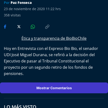
Más de Ti Podcast
Por
Paz Fonseca
23 de noviembre de 2020 11:22 hrs
Realizadores
358
visitas
Retropop
De Plato en Plato
Ética y transparencia de BioBioChile
Hoy en Entrevista con el Expreso Bio Bio, el senador
Los Inestables
UDI José Miguel Durana, se refirió a la decisión del
Ejecutivo de pasar al Tribunal Constitucional el
Más de 100 Días
proyecto por un segundo retiro de los fondos de
pensiones.
Tu Mereces Ser Feliz
Efemérides
Mostrar Comentarios
Cultura y Espectáculos
LO MÁS VISTO