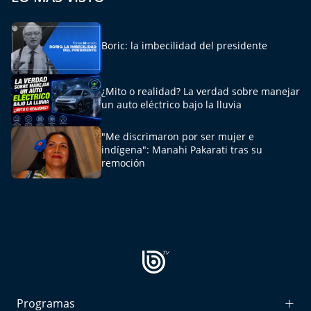
Del Fin del Mundo
Deportes
Boric: la imbecilidad del presidente
Conexión Digital
¿Mito o realidad? La verdad sobre manejar
un auto eléctrico bajo la lluvia
La Ruta del Pulsar
"Me discrimaron por ser mujer e
Psicología Abierta
indígena": Manahi Pakarati tras su
remoción
Impacto Tecnológico
Sesiones Dieciocheras
Expreso PM
Conecta Vida
Programas