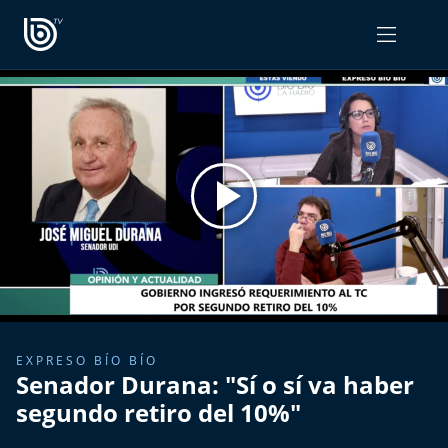
PROGRAMAS
OPINIÓN
Radiograma
PODCAST RADIOGRAMA
Expreso Bío Bío
Podría Ser Peor
La Entrevista de Tomás Mosciatti
Entrevistas BioBioTV
EXPRESO BÍO BÍO
Senador Durana: "Sí o sí va haber
Comentarios de Tomás Mosciatti
segundo retiro del 10%"